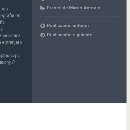
Frases de Marco Antonio
 sus
cografía en
ña.
Publicación anterior:
 y
Publicación siguiente:
n académica
extranjera.
on@pucp.pe
a.org //