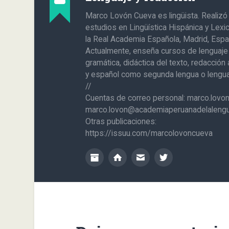
Marco Lovón Cueva es lingüista. Realizó
estudios en Lingüística Hispánica y Lexi
la Real Academia Española, Madrid, Espa
Actualmente, enseña cursos de lenguaje
gramática, didáctica del texto, redacció
y español como segunda lengua o lengua 
//
Cuentas de correo personal: marco.lov
marco.lovon@academiaperuanadelalengu
Otras publicaciones:
https://issuu.com/marcolovoncueva