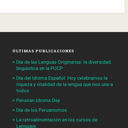
ÚLTIMAS PUBLICACIONES
Día de las Lenguas Originarias: la diversidad
lingüística en la PUCP
Día del Idioma Español: Hoy celebramos la
riqueza y vitalidad de la lengua que nos une a
todos
Peruvian Idioms Day
Día de los Peruanismos
La retroalimentación en los cursos de
Lenguaje