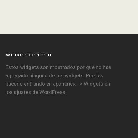
WIDGET DE TEXTO
Estos widgets son mostrados por que no has
agregado ninguno de tus widgets. Puedes
hacerlo entrando en apariencia -> Widgets en
los ajustes de WordPress.