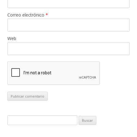
Correo electrónico
*
Web
B
u
s