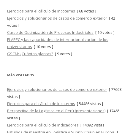
Ejercicios para el cálculo de Incoterms
[ 68 votes ]
Ejercicios y solucionarios de casos de comercio exterior
[ 42
votes ]
Curso de Optimización de Procesos Industriales
[ 10 votes ]
El APEC y las capacidades de internacionalización de los
universitarios
[ 10 votes ]
GSCM: ¿Cuántas plantas?
[ 9 votes ]
MÁS VISITADOS
Ejercicios y solucionarios de casos de comercio exterior
[ 77668
vistas ]
Ejercicios para el cálculo de Incoterms
[ 54486 vistas ]
Perspectiva de la Logística en el Perú (presentaciones)
[ 17465
vistas ]
Ejercicios para el cálculo de Indicadores
[ 14092 vistas ]
Estudios de maestria en Logística y Supply Chain en Europa.
[