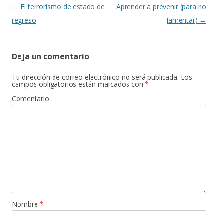
k
r
Navegación
←
El terrorismo de estado de
Aprender a prevenir (para no
de
regreso
lamentar)
→
entradas
Deja un comentario
Tu dirección de correo electrónico no será publicada.
Los
campos obligatorios están marcados con
*
Comentario
Nombre
*