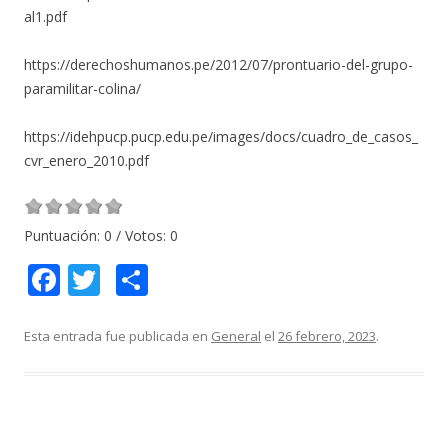
al1.pdf
https://derechoshumanos.pe/2012/07/prontuario-del-grupo-
paramilitar-colina/
https://idehpucp.pucp.edu.pe/images/docs/cuadro_de_casos_
cvr_enero_2010.pdf
Puntuación:
0
/ Votos:
0
F
T
C
ac
w
o
e
itt
m
Esta entrada fue publicada en
General
el
26 febrero, 2023
.
b
er
p
o
ar
o
ti