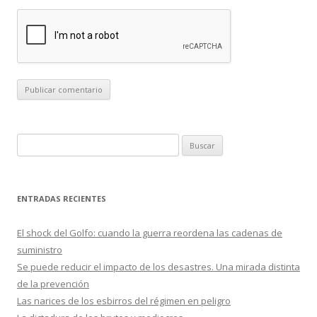
B
u
s
c
ENTRADAS RECIENTES
a
r
El shock del Golfo: cuando la guerra reordena las cadenas de
:
suministro
Se puede reducir el impacto de los desastres. Una mirada distinta
de la prevención
Las narices de los esbirros del régimen en peligro