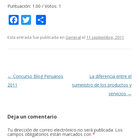
Puntuación:
1.00
/ Votos:
1
F
T
C
ac
w
o
e
itt
m
Esta entrada fue publicada en
General
el
11 septiembre, 2011
.
b
er
p
o
ar
o
ti
k
r
Navegación
←
Concurso Blog Peruanos
La diferencia entre el
de
2011
suministro de los productos y
entradas
servicios
→
Deja un comentario
Tu dirección de correo electrónico no será publicada.
Los
campos obligatorios están marcados con
*