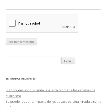
B
u
s
c
ENTRADAS RECIENTES
a
r
El shock del Golfo: cuando la guerra reordena las cadenas de
:
suministro
Se puede reducir el impacto de los desastres. Una mirada distinta