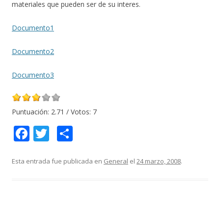
materiales que pueden ser de su interes.
Documento1
Documento2
Documento3
Puntuación:
2.71
/ Votos:
7
F
T
C
ac
w
o
e
itt
m
Esta entrada fue publicada en
General
el
24 marzo, 2008
.
b
er
p
o
ar
o
ti