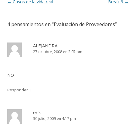
k
r
Navegación
←
Casos de la vida real
Break 9
→
de
entradas
4 pensamientos en “
Evaluación de Proveedores
”
ALEJANDRA
27 octubre, 2008 en 2:07 pm
NO
↓
Responder
erik
30 julio, 2009 en 4:17 pm