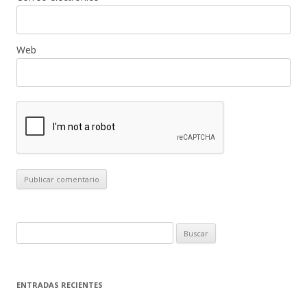
Web
B
u
s
c
ENTRADAS RECIENTES
a