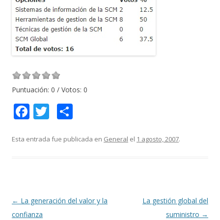
Puntuación:
0
/ Votos:
0
F
T
C
ac
w
o
e
itt
m
Esta entrada fue publicada en
General
el
1 agosto, 2007
.
b
er
p
o
ar
o
ti
k
r
Navegación
←
La generación del valor y la
La gestión global del
de
confianza
suministro
→