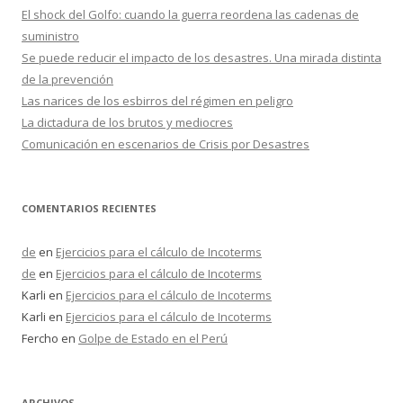
r
El shock del Golfo: cuando la guerra reordena las cadenas de
:
suministro
Se puede reducir el impacto de los desastres. Una mirada distinta
de la prevención
Las narices de los esbirros del régimen en peligro
La dictadura de los brutos y mediocres
Comunicación en escenarios de Crisis por Desastres
COMENTARIOS RECIENTES
de
en
Ejercicios para el cálculo de Incoterms
de
en
Ejercicios para el cálculo de Incoterms
Karli
en
Ejercicios para el cálculo de Incoterms
Karli
en
Ejercicios para el cálculo de Incoterms
Fercho
en
Golpe de Estado en el Perú
ARCHIVOS