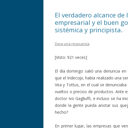
o
ti
El verdadero alcance de 
k
r
empresarial y el buen go
sistémica y principista.
Deja una respuesta
[Visto: 921 veces]
El día domingo salió una denuncia en u
que el Indecopi, había realizado una s
Vea y Tottus, en el cual se denunciaba
vueltos o precios de productos. Ante es
doctor Ivo Gagliuffi, e incluso se ha i
donde la gente pueda anotar sus quej
hecho?
En primer lugar, las empresas que v