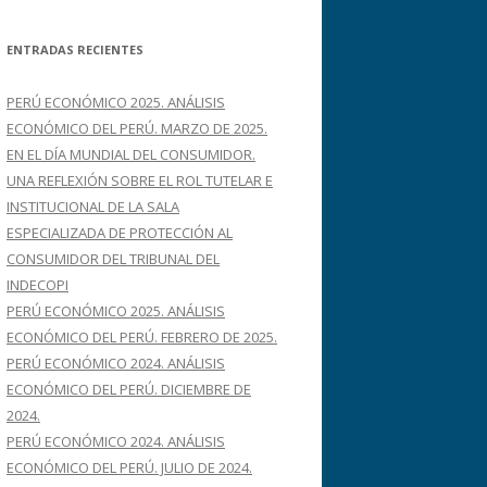
s
c
ENTRADAS RECIENTES
a
r
PERÚ ECONÓMICO 2025. ANÁLISIS
:
ECONÓMICO DEL PERÚ. MARZO DE 2025.
EN EL DÍA MUNDIAL DEL CONSUMIDOR.
UNA REFLEXIÓN SOBRE EL ROL TUTELAR E
INSTITUCIONAL DE LA SALA
ESPECIALIZADA DE PROTECCIÓN AL
CONSUMIDOR DEL TRIBUNAL DEL
INDECOPI
PERÚ ECONÓMICO 2025. ANÁLISIS
ECONÓMICO DEL PERÚ. FEBRERO DE 2025.
PERÚ ECONÓMICO 2024. ANÁLISIS
ECONÓMICO DEL PERÚ. DICIEMBRE DE
2024.
PERÚ ECONÓMICO 2024. ANÁLISIS
ECONÓMICO DEL PERÚ. JULIO DE 2024.