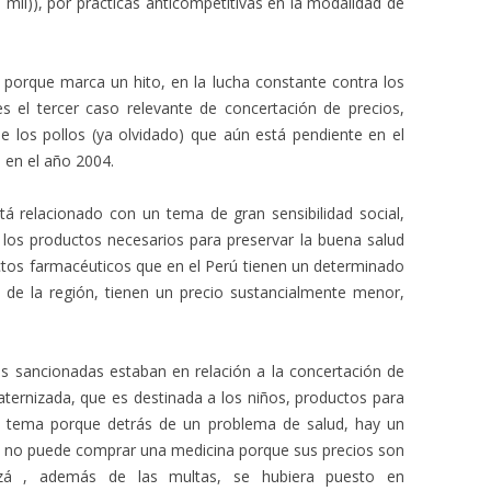
1 mil)), por prácticas anticompetitivas en la modalidad de
 porque marca un hito, en la lucha constante contra los
es el tercer caso relevante de concertación de precios,
 los pollos (ya olvidado) que aún está pendiente en el
 en el año 2004.
á relacionado con un tema de gran sensibilidad social,
los productos necesarios para preservar la buena salud
ctos farmacéuticos que en el Perú tienen un determinado
 de la región, tienen un precio sustancialmente menor,
as sancionadas estaban en relación a la concertación de
ternizada, que es destinada a los niños, productos para
 el tema porque detrás de un problema de salud, hay un
e no puede comprar una medicina porque sus precios son
quizá , además de las multas, se hubiera puesto en