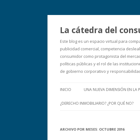
La cátedra del cons
Este blog es un espacio virtual para comp
publicidad comercial, competencia desleal,
consumidor como protagonista del mercado
políticas públicas y el rol de las instit
de gobierno corporativo y responsabilid
INICIO
UNA NUEVA DIMENSIÓN EN LA 
¿DERECHO INMOBILIARIO? ¿POR QUÉ NO?
ARCHIVO POR MESES:
OCTUBRE 2016