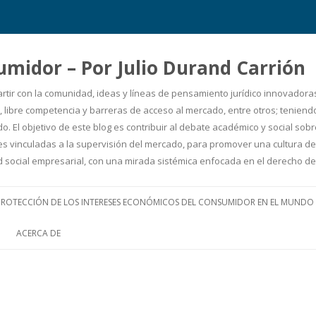
umidor – Por Julio Durand Carrión
artir con la comunidad, ideas y líneas de pensamiento jurídico innovadora
 libre competencia y barreras de acceso al mercado, entre otros; teniendo 
. El objetivo de este blog es contribuir al debate académico y social so
uciones vinculadas a la supervisión del mercado, para promover una cultur
ad social empresarial, con una mirada sistémica enfocada en el derecho
Ir
al
PROTECCIÓN DE LOS INTERESES ECONÓMICOS DEL CONSUMIDOR EN EL MUNDO
contenido
ACERCA DE