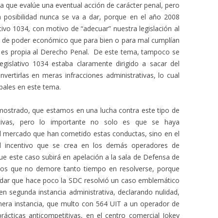
ra que evalúe una eventual acción de carácter penal, pero
 posibilidad nunca se va a dar, porque en el año 2008
ivo 1034, con motivo de “adecuar” nuestra legislación al
o de poder económico que para bien o para mal cumplían
le es propia al Derecho Penal. De este tema, tampoco se
gislativo 1034 estaba claramente dirigido a sacar del
ertirlas en meras infracciones administrativas, lo cual
obales en este tema.
emostrado, que estamos en una lucha contra este tipo de
itivas, pero lo importante no solo es que se haya
l mercado que han cometido estas conductas, sino en el
l incentivo que se crea en los demás operadores de
e este caso subirá en apelación a la sala de Defensa de
os que no demore tanto tiempo en resolverse, porque
ecordar que hace poco la SDC resolvió un caso emblemático
 segunda instancia administrativa, declarando nulidad,
imera instancia, que multo con 564 UIT a un operador de
ácticas anticompetitivas, en el centro comercial Jokey