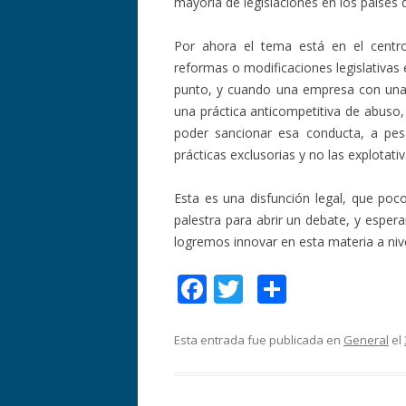
mayoría de legislaciones en los países 
Por ahora el tema está en el centr
reformas o modificaciones legislativas
punto, y cuando una empresa con una 
una práctica anticompetitiva de abuso,
poder sancionar esa conducta, a pes
prácticas exclusorias y no las explotativ
Esta es una disfunción legal, que po
palestra para abrir un debate, y espe
logremos innovar en esta materia a nive
F
T
C
ac
w
o
e
itt
m
Esta entrada fue publicada en
General
el
b
er
p
o
ar