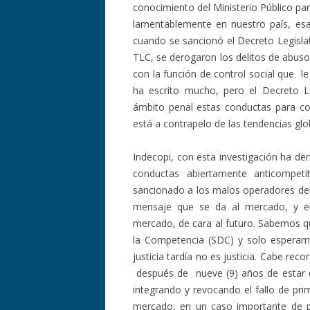
conocimiento del Ministerio Público pa
lamentablemente en nuestro país, esa
cuando se sancionó el Decreto Legislat
TLC, se derogaron los delitos de abus
con la función de control social que 
ha escrito mucho, pero el Decreto Le
ámbito penal estas conductas para conv
está a contrapelo de las tendencias gl
Indecopi, con esta investigación ha d
conductas abiertamente anticompet
sancionado a los malos operadores de
mensaje que se da al mercado, y e
mercado, de cara al futuro. Sabemos qu
la Competencia (SDC) y solo esperam
justicia tardía no es justicia. Cabe r
después de nueve (9) años de estar en
integrando y revocando el fallo de pr
mercado, en un caso importante de pr