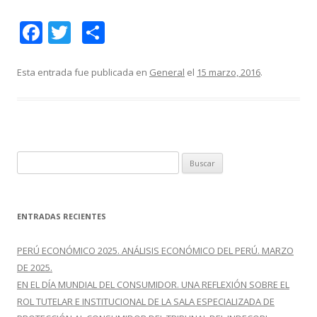
F
T
C
ac
w
o
e
itt
m
Esta entrada fue publicada en
General
el
15 marzo, 2016
.
b
er
p
o
ar
o
ti
k
r
B
u
s
c
ENTRADAS RECIENTES
a
r
PERÚ ECONÓMICO 2025. ANÁLISIS ECONÓMICO DEL PERÚ. MARZO
:
DE 2025.
EN EL DÍA MUNDIAL DEL CONSUMIDOR. UNA REFLEXIÓN SOBRE EL
ROL TUTELAR E INSTITUCIONAL DE LA SALA ESPECIALIZADA DE