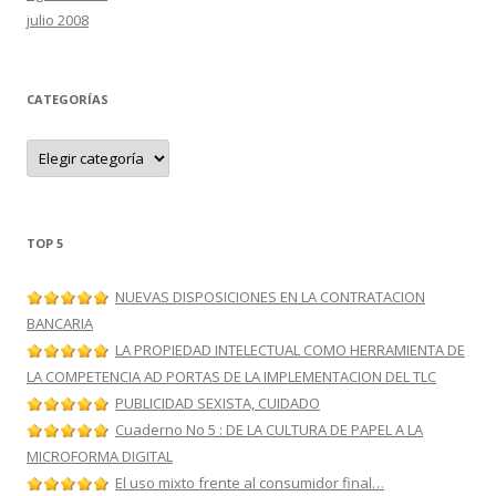
julio 2008
CATEGORÍAS
C
a
t
e
g
o
r
TOP 5
í
a
s
NUEVAS DISPOSICIONES EN LA CONTRATACION
BANCARIA
LA PROPIEDAD INTELECTUAL COMO HERRAMIENTA DE
LA COMPETENCIA AD PORTAS DE LA IMPLEMENTACION DEL TLC
PUBLICIDAD SEXISTA, CUIDADO
Cuaderno No 5 : DE LA CULTURA DE PAPEL A LA
MICROFORMA DIGITAL
El uso mixto frente al consumidor final…