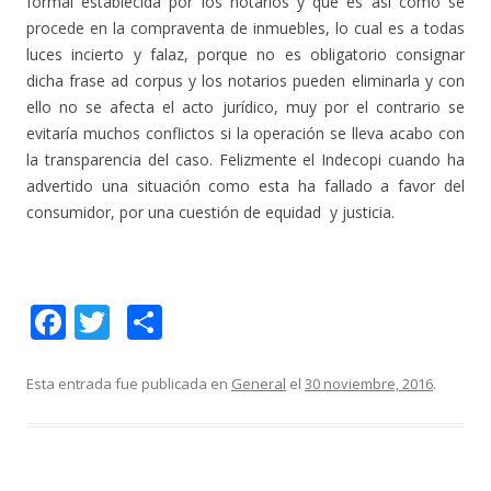
formal establecida por los notarios y que es así como se
procede en la compraventa de inmuebles, lo cual es a todas
luces incierto y falaz, porque no es obligatorio consignar
dicha frase ad corpus y los notarios pueden eliminarla y con
ello no se afecta el acto jurídico, muy por el contrario se
evitaría muchos conflictos si la operación se lleva acabo con
la transparencia del caso. Felizmente el Indecopi cuando ha
advertido una situación como esta ha fallado a favor del
consumidor, por una cuestión de equidad y justicia.
F
T
C
ac
w
o
e
itt
m
Esta entrada fue publicada en
General
el
30 noviembre, 2016
.
b
er
p
o
ar