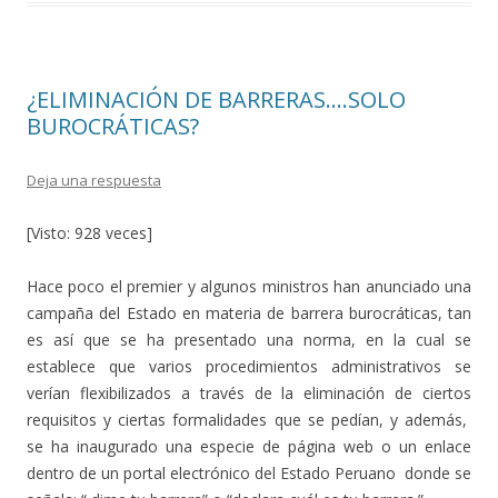
b
er
p
o
ar
o
ti
¿ELIMINACIÓN DE BARRERAS….SOLO
k
r
BUROCRÁTICAS?
Deja una respuesta
[Visto: 928 veces]
Hace poco el premier y algunos ministros han anunciado una
campaña del Estado en materia de barrera burocráticas, tan
es así que se ha presentado una norma, en la cual se
establece que varios procedimientos administrativos se
verían flexibilizados a través de la eliminación de ciertos
requisitos y ciertas formalidades que se pedían, y además,
se ha inaugurado una especie de página web o un enlace
dentro de un portal electrónico del Estado Peruano donde se