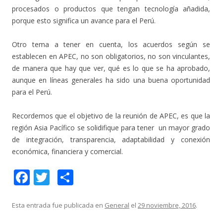
procesados o productos que tengan tecnología añadida,
porque esto significa un avance para el Perú.
Otro tema a tener en cuenta, los acuerdos según se
establecen en APEC, no son obligatorios, no son vinculantes,
de manera que hay que ver, qué es lo que se ha aprobado,
aunque en líneas generales ha sido una buena oportunidad
para el Perú.
Recordemos que el objetivo de la reunión de APEC, es que la
región Asia Pacífico se solidifique para tener un mayor grado
de integración, transparencia, adaptabilidad y conexión
económica, financiera y comercial.
F
T
C
ac
w
o
e
itt
m
Esta entrada fue publicada en
General
el
29 noviembre, 2016
.