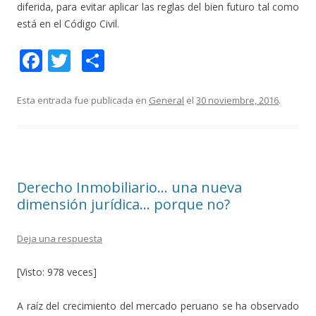
diferida, para evitar aplicar las reglas del bien futuro tal como
está en el Código Civil.
F
T
C
ac
w
o
e
itt
m
Esta entrada fue publicada en
General
el
30 noviembre, 2016
.
b
er
p
o
ar
o
ti
Derecho Inmobiliario… una nueva
k
r
dimensión jurídica… porque no?
Deja una respuesta
[Visto: 978 veces]
A raíz del crecimiento del mercado peruano se ha observado