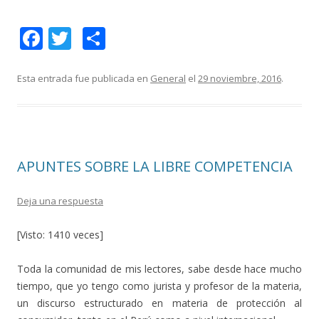
F
T
C
ac
w
o
e
itt
m
Esta entrada fue publicada en
General
el
29 noviembre, 2016
.
b
er
p
o
ar
o
ti
APUNTES SOBRE LA LIBRE COMPETENCIA
k
r
Deja una respuesta
[Visto: 1410 veces]
Toda la comunidad de mis lectores, sabe desde hace mucho
tiempo, que yo tengo como jurista y profesor de la materia,
un discurso estructurado en materia de protección al