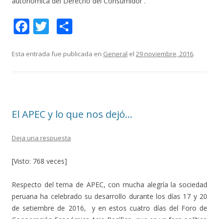
autonómica del Derecho del Consumidor .
F
T
C
ac
w
o
e
itt
m
Esta entrada fue publicada en
General
el
29 noviembre, 2016
.
b
er
p
o
ar
o
ti
El APEC y lo que nos dejó…
k
r
Deja una respuesta
[Visto: 768 veces]
Respecto del tema de APEC, con mucha alegría la sociedad
peruana ha celebrado su desarrollo durante los días 17 y 20
de setiembre de 2016, y en estos cuatro días del Foro de