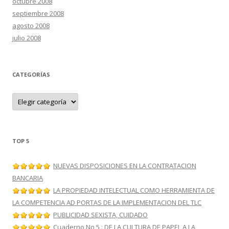
octubre 2008
septiembre 2008
agosto 2008
julio 2008
CATEGORÍAS
C
a
t
e
g
o
r
TOP 5
í
a
s
NUEVAS DISPOSICIONES EN LA CONTRATACION
BANCARIA
LA PROPIEDAD INTELECTUAL COMO HERRAMIENTA DE
LA COMPETENCIA AD PORTAS DE LA IMPLEMENTACION DEL TLC
PUBLICIDAD SEXISTA, CUIDADO
Cuaderno No 5 : DE LA CULTURA DE PAPEL A LA