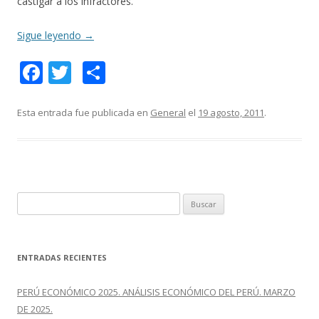
castigar a los infractores.
Sigue leyendo
→
F
T
C
ac
w
o
e
itt
m
Esta entrada fue publicada en
General
el
19 agosto, 2011
.
b
er
p
o
ar
o
ti
k
r
B
u
s
c
ENTRADAS RECIENTES
a
r
PERÚ ECONÓMICO 2025. ANÁLISIS ECONÓMICO DEL PERÚ. MARZO
:
DE 2025.