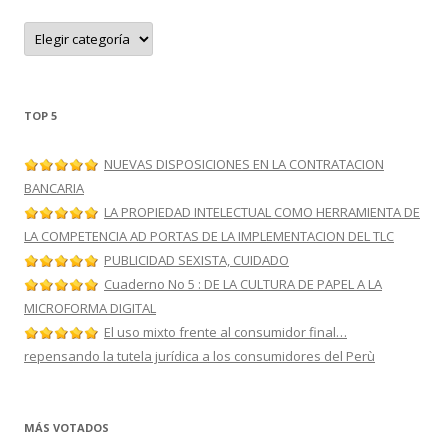
C
a
t
e
g
o
r
TOP 5
í
a
s
NUEVAS DISPOSICIONES EN LA CONTRATACION
BANCARIA
LA PROPIEDAD INTELECTUAL COMO HERRAMIENTA DE
LA COMPETENCIA AD PORTAS DE LA IMPLEMENTACION DEL TLC
PUBLICIDAD SEXISTA, CUIDADO
Cuaderno No 5 : DE LA CULTURA DE PAPEL A LA
MICROFORMA DIGITAL
El uso mixto frente al consumidor final…
repensando la tutela jurídica a los consumidores del Perù
MÁS VOTADOS