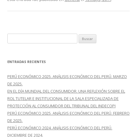
e
itt
m
b
er
p
o
ar
o
ti
k
r
B
u
s
c
ENTRADAS RECIENTES
a
r
PERÚ ECONÓMICO 2025. ANÁLISIS ECONÓMICO DEL PERÚ. MARZO
:
DE 2025.
EN EL DÍA MUNDIAL DEL CONSUMIDOR. UNA REFLEXIÓN SOBRE EL
ROL TUTELAR E INSTITUCIONAL DE LA SALA ESPECIALIZADA DE
PROTECCIÓN AL CONSUMIDOR DEL TRIBUNAL DEL INDECOPI
PERÚ ECONÓMICO 2025. ANÁLISIS ECONÓMICO DEL PERÚ. FEBRERO
DE 2025.
PERÚ ECONÓMICO 2024. ANÁLISIS ECONÓMICO DEL PERÚ.
DICIEMBRE DE 2024.