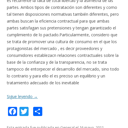
es recurrente la falta de total libertad y la asimetría de las
partes. Ambos tipos de contratación son diferentes y como
tal tienen disposiciones normativas también diferentes, pero
ambas buscan la eficiencia contractual para que ambas
partes satisfagan sus pretensiones y tengan garantizado el
cumplimiento de lo pactado.Particularmente, considero que
se trata de promover una cultura de consumo en el que los
protagonistas del mercado , es decir proveedores y
consumidores establezacn relaciones contractuales sobre la
base de la confianza y de la transparencia, no se trata
tampoco de entorpecer el desarrollo del mercado, sino todo
lo contrario y para ello el es preciso un equilibrio y un
tratamiento adecuado de los inevitable
Sigue leyendo
→
F
T
C
ac
w
o
Esta entrada fue publicada en
General
el
16 mayo, 2011
.