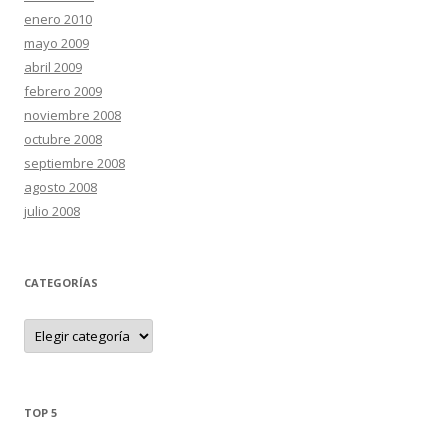
enero 2010
mayo 2009
abril 2009
febrero 2009
noviembre 2008
octubre 2008
septiembre 2008
agosto 2008
julio 2008
CATEGORÍAS
C
a
t
e
g
o
r
TOP 5
í
a