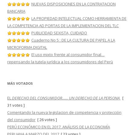
s
NUEVAS DISPOSICIONES EN LA CONTRATACION
BANCARIA
LA PROPIEDAD INTELECTUAL COMO HERRAMIENTA DE
LA COMPETENCIA AD PORTAS DE LA IMPLEMENTACION DEL TLC
PUBLICIDAD SEXISTA, CUIDADO
Cuaderno No 5 : DE LA CULTURA DE PAPEL A LA
MICROFORMA DIGITAL
El uso mixto frente al consumidor final…
repensando la tutela jurídica a los consumidores del Perù
MÁS VOTADOS
EL
DERECHO DEL CONSUMIDOR…… UN DERECHO DE LA PERSONA
[
31 votes ]
Comentando la nueva legislacion de competencia y protección
del consumidor
[ 26 votes ]
PERÚ ECONÓMICO EN EL 2017. ANÁLISIS DE LA ECONOMÍA
PERUANA A MARZO DEL 2017
[ 23 votes ]