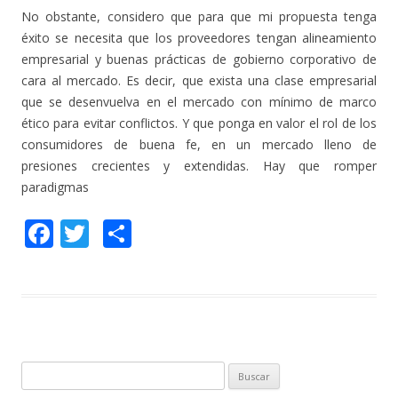
No obstante, considero que para que mi propuesta tenga
éxito se necesita que los proveedores tengan alineamiento
empresarial y buenas prácticas de gobierno corporativo de
cara al mercado. Es decir, que exista una clase empresarial
que se desenvuelva en el mercado con mínimo de marco
ético para evitar conflictos. Y que ponga en valor el rol de los
consumidores de buena fe, en un mercado lleno de
presiones crecientes y extendidas. Hay que romper
paradigmas
F
T
C
ac
w
o
e
itt
m
b
er
p
o
ar
o
ti
B
u