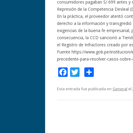
consumidores pagaban S/ 699 antes y de
Represión de la Competencia Desleal (
En la práctica, el proveedor atentó co
derecho a la información y transgredió
exigencias de la buena fe empresarial, 
consecuencia, la CCD sancionó a Tiend
el Registro de Infractores creado por e
Fuente https://www.gob.pe/institucion/
precedente-para-resolver-casos-sobr
F
T
C
ac
w
o
e
itt
m
Esta entrada fue publicada en
General
el
b
er
p
o
ar
o
ti
k
r