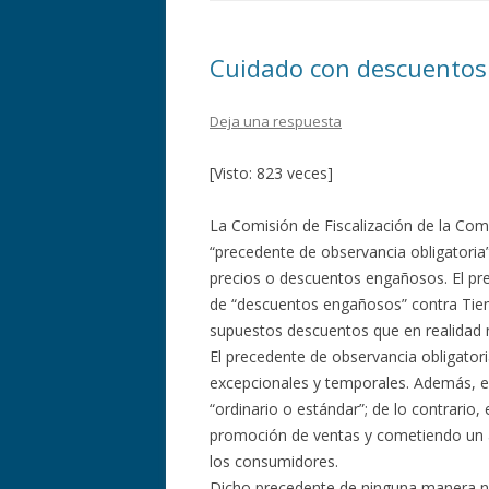
Cuidado con descuento
Deja una respuesta
[Visto: 823 veces]
La Comisión de Fiscalización de la Com
“precedente de observancia obligatoria
precios o descuentos engañosos. El prec
de “descuentos engañosos” contra Tien
supuestos descuentos que en realidad n
El precedente de observancia obligator
excepcionales y temporales. Además, el
“ordinario o estándar”; de lo contrario
promoción de ventas y cometiendo un 
los consumidores.
Dicho precedente de ninguna manera nie