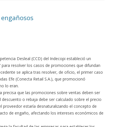
s engañosos
petencia Desleal (CCD) del Indecopi estableció un
” para resolver los casos de promociones que difundan
edente se aplica tras resolver, de oficio, el primer caso
das Efe (Conecta Retail S.A.), que promocionó
o lo eran.
ia precisa que las promociones sobre ventas deben ser
 descuento o rebaja debe ser calculado sobre el precio
, el proveedor estaría desnaturalizando el concepto de
acto de engaño, afectando los intereses económicos de
ga la facultad de las empresas para establecer los