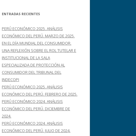
s
c
ENTRADAS RECIENTES
a
r
PERÚ ECONÓMICO 2025. ANÁLISIS
:
ECONÓMICO DEL PERÚ. MARZO DE 2025.
EN EL DÍA MUNDIAL DEL CONSUMIDOR.
UNA REFLEXIÓN SOBRE EL ROL TUTELAR E
INSTITUCIONAL DE LA SALA
ESPECIALIZADA DE PROTECCIÓN AL
CONSUMIDOR DEL TRIBUNAL DEL
INDECOPI
PERÚ ECONÓMICO 2025. ANÁLISIS
ECONÓMICO DEL PERÚ. FEBRERO DE 2025.
PERÚ ECONÓMICO 2024. ANÁLISIS
ECONÓMICO DEL PERÚ. DICIEMBRE DE
2024.
PERÚ ECONÓMICO 2024. ANÁLISIS
ECONÓMICO DEL PERÚ. JULIO DE 2024.