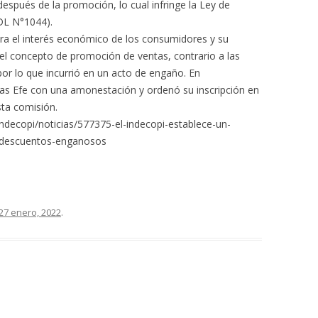
spués de la promoción, lo cual infringe la Ley de
DL N°1044).
ntra el interés económico de los consumidores y su
 el concepto de promoción de ventas, contrario a las
por lo que incurrió en un acto de engaño. En
as Efe con una amonestación y ordenó su inscripción en
sta comisión.
indecopi/noticias/577375-el-indecopi-establece-un-
e-descuentos-enganosos
27 enero, 2022
.