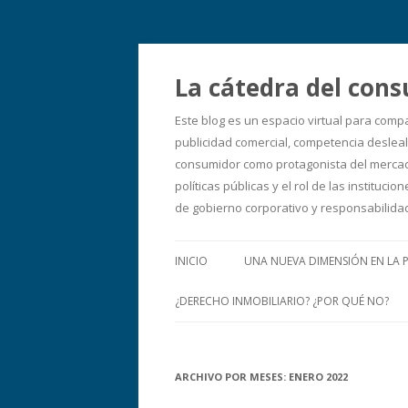
La cátedra del cons
Este blog es un espacio virtual para comp
publicidad comercial, competencia desleal,
consumidor como protagonista del mercado
políticas públicas y el rol de las instit
de gobierno corporativo y responsabilid
INICIO
UNA NUEVA DIMENSIÓN EN LA 
¿DERECHO INMOBILIARIO? ¿POR QUÉ NO?
ARCHIVO POR MESES:
ENERO 2022