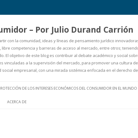
umidor – Por Julio Durand Carrión
artir con la comunidad, ideas y líneas de pensamiento jurídico innovadora
 libre competencia y barreras de acceso al mercado, entre otros; teniendo 
. El objetivo de este blog es contribuir al debate académico y social so
uciones vinculadas a la supervisión del mercado, para promover una cultur
ad social empresarial, con una mirada sistémica enfocada en el derecho
Ir
al
PROTECCIÓN DE LOS INTERESES ECONÓMICOS DEL CONSUMIDOR EN EL MUNDO
contenido
ACERCA DE