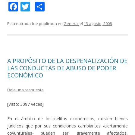
F
T
C
ac
w
o
e
itt
m
Esta entrada fue publicada en
General
el
13 agosto, 2008
.
b
er
p
o
ar
o
ti
A PROPÓSITO DE LA DESPENALIZACIÓN DE
k
r
LAS CONDUCTAS DE ABUSO DE PODER
ECONÓMICO
Deja una respuesta
[Visto: 3097 veces]
En el ámbito de los delitos económicos, existen bienes
jurídicos que por sus condiciones cambiantes -ciertamente
coyunturales- pueden ser, gravemente afectados,