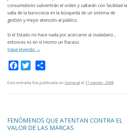
consumidores subvertirán el orden y saltarán con facilidad la
valla de la burocracia en la búsqueda de un sistema de
gestión y mejor atención al público.
Si el Estado no hace nada por acercarse al ciudadano ,
entonces es en sí mismo un fracaso
Sigue leyendo
→
F
T
C
ac
w
o
e
itt
m
Esta entrada fue publicada en
General
el
17 agosto, 2008
.
b
er
p
o
ar
o
ti
FENÓMENOS QUE ATENTAN CONTRA EL
k
r
VALOR DE LAS MARCAS