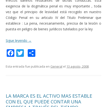
efectos dañinos resultantes de dichas conductas. Esta
exigencia de la dogmática penal es muy importante , toda
vez que el principio de lesividad está recogido en nuestro
Código Penal en su articulo IV del Titulo Preliminar que
establece : La pena, necesariamente, precisa de la lesión o
puesta en peligro de bienes jurídicos tutelados por la ley
Sigue leyendo
→
F
T
C
ac
w
o
e
itt
m
Esta entrada fue publicada en
General
el
13 agosto, 2008
.
b
er
p
o
ar
o
ti
LA MARCA ES EL ACTIVO MAS ESTABLE
k
r
CON EL QUE PUEDE CONTAR UNA