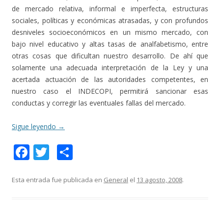
de mercado relativa, informal e imperfecta, estructuras
sociales, políticas y económicas atrasadas, y con profundos
desniveles socioeconómicos en un mismo mercado, con
bajo nivel educativo y altas tasas de analfabetismo, entre
otras cosas que dificultan nuestro desarrollo. De ahí que
solamente una adecuada interpretación de la Ley y una
acertada actuación de las autoridades competentes, en
nuestro caso el INDECOPI, permitirá sancionar esas
conductas y corregir las eventuales fallas del mercado.
Sigue leyendo
→
F
T
C
ac
w
o
e
itt
m
Esta entrada fue publicada en
General
el
13 agosto, 2008
.
b
er
p
o
ar