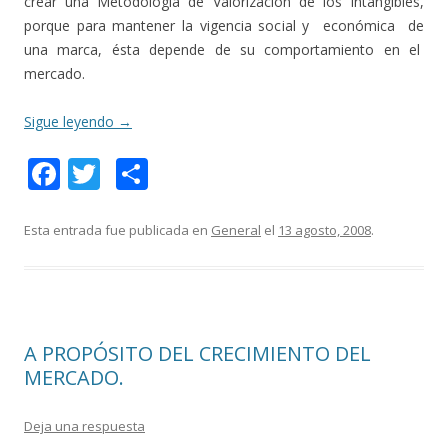
crear una Metodología de Valorización de los Intangibles,
porque para mantener la vigencia social y económica de
una marca, ésta depende de su comportamiento en el
mercado.
Sigue leyendo
→
F
T
C
ac
w
o
e
itt
m
Esta entrada fue publicada en
General
el
13 agosto, 2008
.
b
er
p
o
ar
o
ti
A PROPÓSITO DEL CRECIMIENTO DEL
k
r
MERCADO.
Deja una respuesta