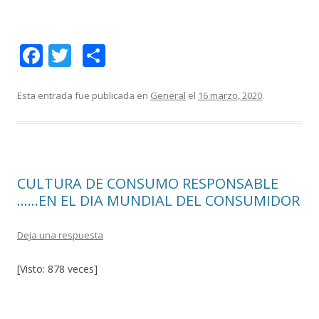
F
T
C
ac
w
o
e
itt
m
Esta entrada fue publicada en
General
el
16 marzo, 2020
.
b
er
p
o
ar
o
ti
CULTURA DE CONSUMO RESPONSABLE
k
r
……EN EL DIA MUNDIAL DEL CONSUMIDOR
Deja una respuesta
[Visto: 878 veces]