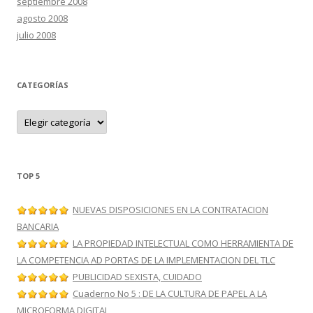
septiembre 2008
agosto 2008
julio 2008
CATEGORÍAS
C
a
t
e
g
o
r
TOP 5
í
a
s
NUEVAS DISPOSICIONES EN LA CONTRATACION
BANCARIA
LA PROPIEDAD INTELECTUAL COMO HERRAMIENTA DE
LA COMPETENCIA AD PORTAS DE LA IMPLEMENTACION DEL TLC
PUBLICIDAD SEXISTA, CUIDADO
Cuaderno No 5 : DE LA CULTURA DE PAPEL A LA
MICROFORMA DIGITAL