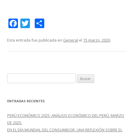
F
T
C
ac
w
o
e
itt
m
Esta entrada fue publicada en
General
el
15 marzo, 2020
.
b
er
p
o
ar
o
ti
k
r
B
u
s
c
ENTRADAS RECIENTES
a
r
PERÚ ECONÓMICO 2025. ANÁLISIS ECONÓMICO DEL PERÚ. MARZO
:
DE 2025.
EN EL DÍA MUNDIAL DEL CONSUMIDOR. UNA REFLEXIÓN SOBRE EL