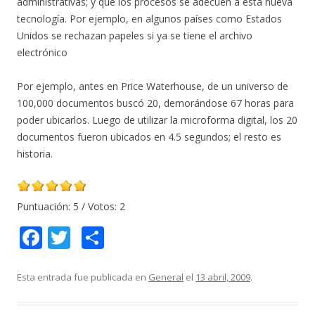
administrativas; y que los procesos se adecuen a esta nueva
tecnología. Por ejemplo, en algunos países como Estados
Unidos se rechazan papeles si ya se tiene el archivo
electrónico
Por ejemplo, antes en Price Waterhouse, de un universo de
100,000 documentos buscó 20, demorándose 67 horas para
poder ubicarlos. Luego de utilizar la microforma digital, los 20
documentos fueron ubicados en 4.5 segundos; el resto es
historia.
Puntuación:
5
/ Votos:
2
F
T
C
ac
w
o
e
itt
m
Esta entrada fue publicada en
General
el
13 abril, 2009
.
b
er
p