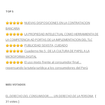
e
g
o
r
TOP 5
í
a
s
NUEVAS DISPOSICIONES EN LA CONTRATACION
BANCARIA
LA PROPIEDAD INTELECTUAL COMO HERRAMIENTA DE
LA COMPETENCIA AD PORTAS DE LA IMPLEMENTACION DEL TLC
PUBLICIDAD SEXISTA, CUIDADO
Cuaderno No 5 : DE LA CULTURA DE PAPEL A LA
MICROFORMA DIGITAL
El uso mixto frente al consumidor final…
repensando la tutela jurídica a los consumidores del Perù
MÁS VOTADOS
EL
DERECHO DEL CONSUMIDOR…… UN DERECHO DE LA PERSONA
[
31 votes ]