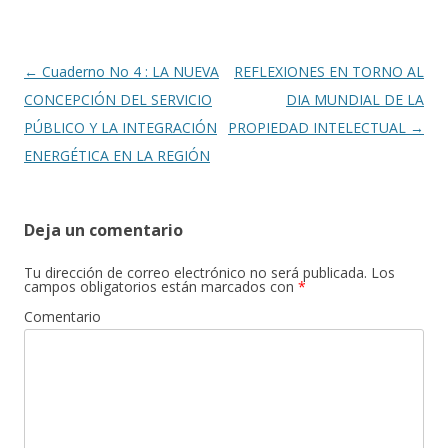
o
ar
o
ti
k
r
Navegación
←
Cuaderno No 4 : LA NUEVA
REFLEXIONES EN TORNO AL
de
CONCEPCIÓN DEL SERVICIO
DIA MUNDIAL DE LA
entradas
PÚBLICO Y LA INTEGRACIÓN
PROPIEDAD INTELECTUAL
→
ENERGÉTICA EN LA REGIÓN
Deja un comentario
Tu dirección de correo electrónico no será publicada.
Los
campos obligatorios están marcados con
*
Comentario