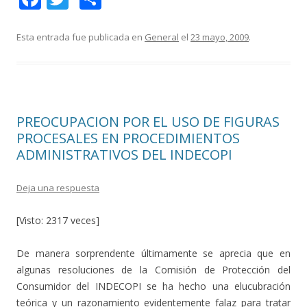
ac
w
o
e
itt
m
Esta entrada fue publicada en
General
el
23 mayo, 2009
.
b
er
p
o
ar
o
ti
PREOCUPACION POR EL USO DE FIGURAS
k
r
PROCESALES EN PROCEDIMIENTOS
ADMINISTRATIVOS DEL INDECOPI
Deja una respuesta
[Visto: 2317 veces]
De manera sorprendente últimamente se aprecia que en
algunas resoluciones de la Comisión de Protección del
Consumidor del INDECOPI se ha hecho una elucubración
teórica y un razonamiento evidentemente falaz para tratar