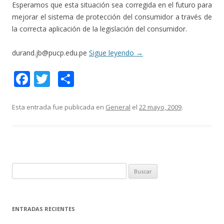
Esperamos que esta situación sea corregida en el futuro para
mejorar el sistema de protección del consumidor a través de
la correcta aplicación de la legislación del consumidor.
durand.jb@pucp.edu.pe
Sigue leyendo
→
F
T
C
ac
w
o
e
itt
m
Esta entrada fue publicada en
General
el
22 mayo, 2009
.
b
er
p
o
ar
o
ti
k
r
B
u
s
c
ENTRADAS RECIENTES
a