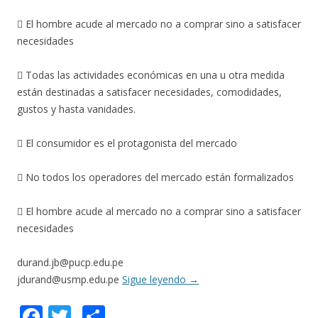
 El hombre acude al mercado no a comprar sino a satisfacer
necesidades
 Todas las actividades económicas en una u otra medida
están destinadas a satisfacer necesidades, comodidades,
gustos y hasta vanidades.
 El consumidor es el protagonista del mercado
 No todos los operadores del mercado están formalizados
 El hombre acude al mercado no a comprar sino a satisfacer
necesidades
durand.jb@pucp.edu.pe
jdurand@usmp.edu.pe
Sigue leyendo
→
F
T
C