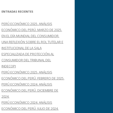
s
c
ENTRADAS RECIENTES
a
r
PERÚ ECONÓMICO 2025. ANÁLISIS
:
ECONÓMICO DEL PERÚ. MARZO DE 2025.
EN EL DÍA MUNDIAL DEL CONSUMIDOR.
UNA REFLEXIÓN SOBRE EL ROL TUTELAR E
INSTITUCIONAL DE LA SALA
ESPECIALIZADA DE PROTECCIÓN AL
CONSUMIDOR DEL TRIBUNAL DEL
INDECOPI
PERÚ ECONÓMICO 2025. ANÁLISIS
ECONÓMICO DEL PERÚ. FEBRERO DE 2025.
PERÚ ECONÓMICO 2024. ANÁLISIS
ECONÓMICO DEL PERÚ. DICIEMBRE DE
2024.
PERÚ ECONÓMICO 2024. ANÁLISIS
ECONÓMICO DEL PERÚ. JULIO DE 2024.