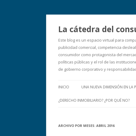
La cátedra del cons
Este blog es un espacio virtual para comp
publicidad comercial, competencia desleal,
consumidor como protagonista del mercado
políticas públicas y el rol de las instit
de gobierno corporativo y responsabilid
INICIO
UNA NUEVA DIMENSIÓN EN LA 
¿DERECHO INMOBILIARIO? ¿POR QUÉ NO?
ARCHIVO POR MESES:
ABRIL 2016