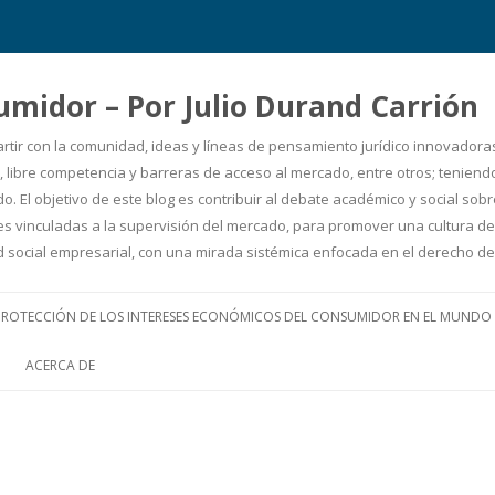
umidor – Por Julio Durand Carrión
artir con la comunidad, ideas y líneas de pensamiento jurídico innovadora
 libre competencia y barreras de acceso al mercado, entre otros; teniendo 
. El objetivo de este blog es contribuir al debate académico y social so
uciones vinculadas a la supervisión del mercado, para promover una cultur
ad social empresarial, con una mirada sistémica enfocada en el derecho
Ir
al
PROTECCIÓN DE LOS INTERESES ECONÓMICOS DEL CONSUMIDOR EN EL MUNDO
contenido
ACERCA DE