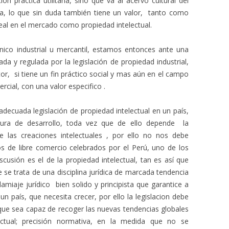
ón practica utilitaria, sino que va al acervo cultural del
, lo que sin duda también tiene un valor, tanto como
real en el mercado como propiedad intelectual.
cnico industrial u mercantil, estamos entonces ante una
da y regulada por la legislación de propiedad industrial,
or, si tiene un fin práctico social y mas aún en el campo
ercial, con una valor especifico .
decuada legislación de propiedad intelectual en un país,
tura de desarrollo, toda vez que de ello depende la
e las creaciones intelectuales , por ello no nos debe
os de libre comercio celebrados por el Perú, uno de los
usión es el de la propiedad intelectual, tan es así que
e se trata de una disciplina jurídica de marcada tendencia
amiaje jurídico bien solido y principista que garantice a
 un país, que necesita crecer, por ello la legislacion debe
a que sea capaz de recoger las nuevas tendencias globales
ectual; precisión normativa, en la medida que no se