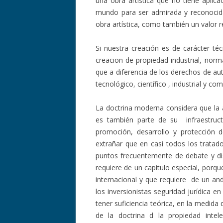
una obra artística que no tiene aplicaci
mundo para ser admirada y reconocida
obra artística, como también un valor 
Si nuestra creación es de carácter té
creacion de propiedad industrial, norma
que a diferencia de los derechos de aut
tecnológico, científico , industrial y com
La doctrina moderna considera que la a
es también parte de su infraestruc
promoción, desarrollo y protección d
extrañar que en casi todos los tratad
puntos frecuentemente de debate y disc
requiere de un capitulo especial, porqu
internacional y que requiere de un and
los inversionistas seguridad jurídica en
tener suficiencia teórica, en la medid
de la doctrina d la propiedad intel