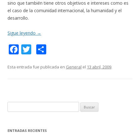
sino que también tiene otros objetivos e intereses como es
el caso de la comunidad internacional, la humanidad y el
desarrollo.
Sigue leyendo
→
F
T
C
ac
w
o
e
itt
m
Esta entrada fue publicada en
General
el
13 abril, 2009
.
b
er
p
o
ar
o
ti
k
r
B
u
s
c
ENTRADAS RECIENTES
a