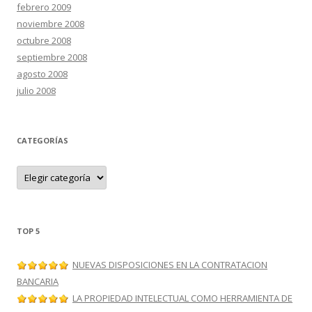
febrero 2009
noviembre 2008
octubre 2008
septiembre 2008
agosto 2008
julio 2008
CATEGORÍAS
C
a
t
e
g
o
r
TOP 5
í
a
s
NUEVAS DISPOSICIONES EN LA CONTRATACION
BANCARIA
LA PROPIEDAD INTELECTUAL COMO HERRAMIENTA DE