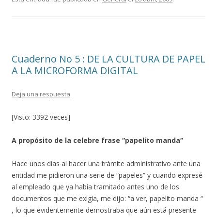
e
itt
m
b
er
p
o
ar
o
ti
Cuaderno No 5 : DE LA CULTURA DE PAPEL
k
r
A LA MICROFORMA DIGITAL
Deja una respuesta
[Visto: 3392 veces]
A propósito de la celebre frase “papelito manda“
Hace unos días al hacer una trámite administrativo ante una
entidad me pidieron una serie de “papeles” y cuando expresé
al empleado que ya había tramitado antes uno de los
documentos que me exigía, me dijo: “a ver, papelito manda “
, lo que evidentemente demostraba que aún está presente