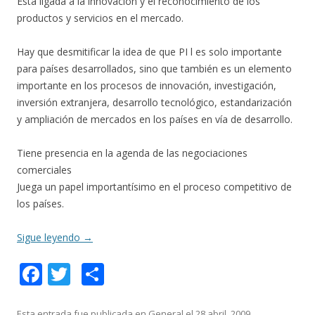
Está ligada a la innovación y el reconocimiento de los
productos y servicios en el mercado.
Hay que desmitificar la idea de que PI l es solo importante
para países desarrollados, sino que también es un elemento
importante en los procesos de innovación, investigación,
inversión extranjera, desarrollo tecnológico, estandarización
y ampliación de mercados en los países en vía de desarrollo.
Tiene presencia en la agenda de las negociaciones
comerciales
Juega un papel importantísimo en el proceso competitivo de
los países.
Sigue leyendo
→
F
T
C
ac
w
o
Esta entrada fue publicada en
General
el
28 abril, 2009
.