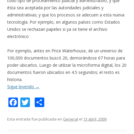
todo tipo de procedimiento judicial y administrativo, y que
ésta sea aceptada por las autoridades judiciales y
administrativas; y que los procesos se adecuen a esta nueva
tecnología. Por ejemplo, en algunos países como Estados
Unidos se rechazan papeles si ya se tiene el archivo
electrónico
Por ejemplo, antes en Price Waterhouse, de un universo de
100,000 documentos buscó 20, demorándose 67 horas para
poder ubicarlos. Luego de utilizar la microforma digital, los 20
documentos fueron ubicados en 4.5 segundos; el resto es
historia.
Sigue leyendo
→
F
T
C
ac
w
o
e
itt
m
Esta entrada fue publicada en
General
el
13 abril, 2009
.
b
er
p