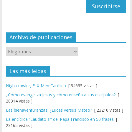
a
n
n
el
Archivo de publicaciones
Las más leídas
Nightcrawler, El X-Men Católico
[ 34635 vistas ]
¿Cómo evangeliza Jesús y cómo enseña a sus discípulos?
[
28314 vistas ]
Las bienaventuranzas: ¿Lucas versus Mateo?
[ 23210 vistas ]
La encíclica “Laudato si” del Papa Francisco en 50 frases
[
23165 vistas ]