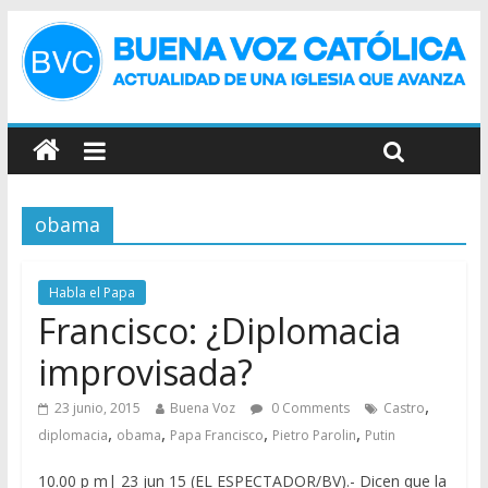
obama
Habla el Papa
Francisco: ¿Diplomacia
improvisada?
,
23 junio, 2015
Buena Voz
0 Comments
Castro
,
,
,
,
diplomacia
obama
Papa Francisco
Pietro Parolin
Putin
10.00 p m| 23 jun 15 (EL ESPECTADOR/BV).- Dicen que la