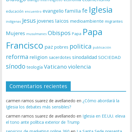
Iglesia
fe
evangelio
familia
educación
encuentro
Jesus
laicos
jovenes
medioambiente
migrantes
indígenas
Papa
Obispos
Mujeres
Papa
musulmanes
Francisco
politica
paz
pobres
publicación
reforma
religion
sinodalidad
sacerdotes
SOCIEDAD
sínodo
Vaticano
violencia
teología
Comentarios recientes
carmen ramos suarez de avellanedo
en
¿Cómo abordará la
Iglesia los debates más sensibles?
carmen ramos suarez de avellanedo
en
Iglesia en EE.UU. eleva
el tono ante política exterior de Trump
servicios de marketing online 360
en
La Santa Sede presenta