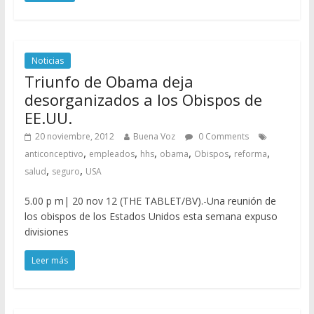
Noticias
Triunfo de Obama deja
desorganizados a los Obispos de
EE.UU.
20 noviembre, 2012
Buena Voz
0 Comments
,
,
,
,
,
,
anticonceptivo
empleados
hhs
obama
Obispos
reforma
,
,
salud
seguro
USA
5.00 p m| 20 nov 12 (THE TABLET/BV).-Una reunión de
los obispos de los Estados Unidos esta semana expuso
divisiones
Leer más