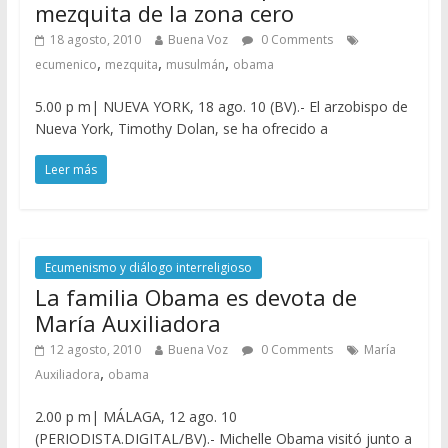
mezquita de la zona cero
18 agosto, 2010
Buena Voz
0 Comments
,
,
,
ecumenico
mezquita
musulmán
obama
5.00 p m| NUEVA YORK, 18 ago. 10 (BV).- El arzobispo de
Nueva York, Timothy Dolan, se ha ofrecido a
Leer más
Ecumenismo y diálogo interreligioso
La familia Obama es devota de
María Auxiliadora
12 agosto, 2010
Buena Voz
0 Comments
María
,
Auxiliadora
obama
2.00 p m| MÁLAGA, 12 ago. 10
(PERIODISTA.DIGITAL/BV).- Michelle Obama visitó junto a