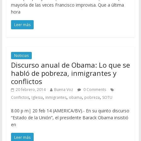
mayoría de las veces Francisco improvisa. Que a última
hora
Leer más
Noticias
Discurso anual de Obama: Lo que se
habló de pobreza, inmigrantes y
conflictos
20 febrero, 2014
Buena Voz
0 Comments
,
,
,
,
,
Conflictos
Iglesia
inmigrantes
obama
pobreza
SOTU
8.00 p m| 20 feb 14 (AMERICA/BV).- En su quinto discurso
“Estado de la Unión”, el presidente Barack Obama insistió
en
Leer más