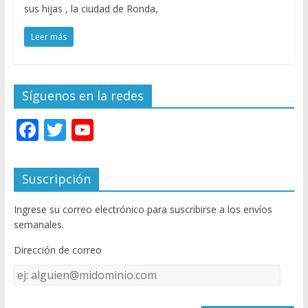
sus hijas , la ciudad de Ronda,
Leer más
Síguenos en la redes
F
T
Y
ac
w
o
e
itt
u
Suscripción
b
er
T
Ingrese su correo electrónico para suscribirse a los envíos
o
u
semanales.
o
b
Dirección de correo
k
e
Dirección
C
de
h
correo