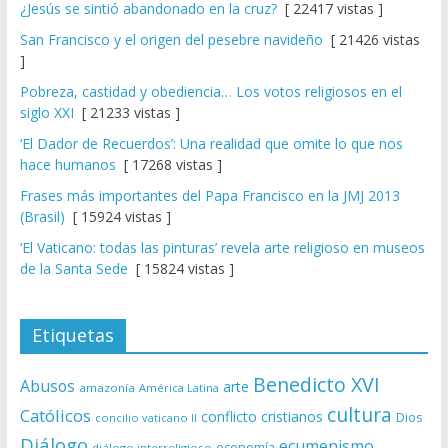
¿Jesús se sintió abandonado en la cruz?
[ 22417 vistas ]
San Francisco y el origen del pesebre navideño
[ 21426 vistas
]
Pobreza, castidad y obediencia… Los votos religiosos en el
siglo XXI
[ 21233 vistas ]
‘El Dador de Recuerdos’: Una realidad que omite lo que nos
hace humanos
[ 17268 vistas ]
Frases más importantes del Papa Francisco en la JMJ 2013
(Brasil)
[ 15924 vistas ]
‘El Vaticano: todas las pinturas’ revela arte religioso en museos
de la Santa Sede
[ 15824 vistas ]
Etiquetas
Benedicto XVI
Abusos
arte
amazonía
América Latina
cultura
Católicos
conflicto
cristianos
Dios
concilio vaticano II
Diálogo
ecumenismo
economía
diálogo interreligioso