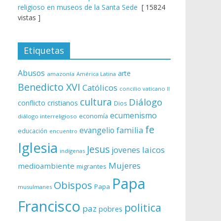
religioso en museos de la Santa Sede
[ 15824
vistas ]
Etiquetas
Abusos
arte
amazonía
América Latina
Benedicto XVI
Católicos
concilio vaticano II
cultura
Diálogo
conflicto
cristianos
Dios
ecumenismo
economía
diálogo interreligioso
fe
evangelio
familia
educación
encuentro
Iglesia
Jesus
laicos
jovenes
indígenas
Mujeres
medioambiente
migrantes
Papa
Obispos
Papa
musulmanes
Francisco
politica
paz
pobres