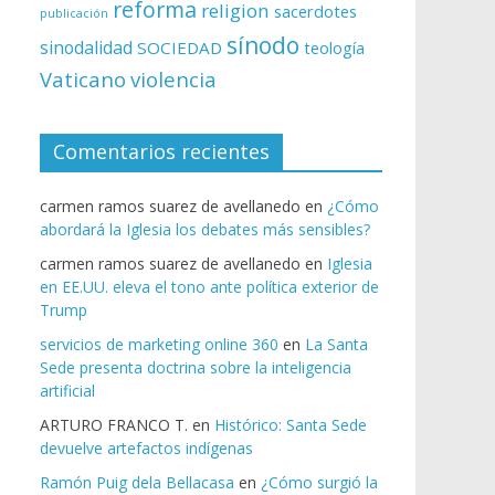
reforma
religion
sacerdotes
publicación
sínodo
sinodalidad
SOCIEDAD
teología
Vaticano
violencia
Comentarios recientes
carmen ramos suarez de avellanedo
en
¿Cómo
abordará la Iglesia los debates más sensibles?
carmen ramos suarez de avellanedo
en
Iglesia
en EE.UU. eleva el tono ante política exterior de
Trump
servicios de marketing online 360
en
La Santa
Sede presenta doctrina sobre la inteligencia
artificial
ARTURO FRANCO T.
en
Histórico: Santa Sede
devuelve artefactos indígenas
Ramón Puig dela Bellacasa
en
¿Cómo surgió la