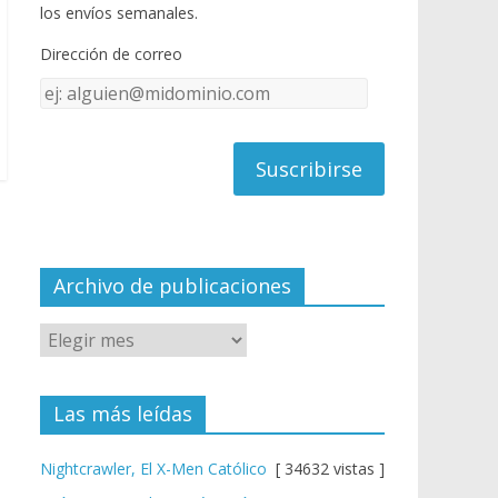
o
u
los envíos semanales.
o
b
Dirección de correo
k
e
Dirección
C
de
h
correo
a
n
n
el
Archivo de publicaciones
Las más leídas
Nightcrawler, El X-Men Católico
[ 34632 vistas ]