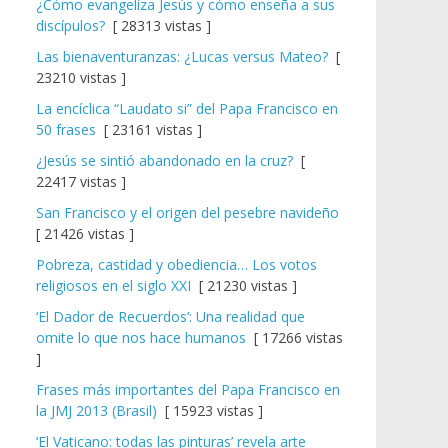
¿Cómo evangeliza Jesús y cómo enseña a sus
discípulos?
[ 28313 vistas ]
Las bienaventuranzas: ¿Lucas versus Mateo?
[
23210 vistas ]
La encíclica “Laudato si” del Papa Francisco en
50 frases
[ 23161 vistas ]
¿Jesús se sintió abandonado en la cruz?
[
22417 vistas ]
San Francisco y el origen del pesebre navideño
[ 21426 vistas ]
Pobreza, castidad y obediencia… Los votos
religiosos en el siglo XXI
[ 21230 vistas ]
‘El Dador de Recuerdos’: Una realidad que
omite lo que nos hace humanos
[ 17266 vistas
]
Frases más importantes del Papa Francisco en
la JMJ 2013 (Brasil)
[ 15923 vistas ]
‘El Vaticano: todas las pinturas’ revela arte