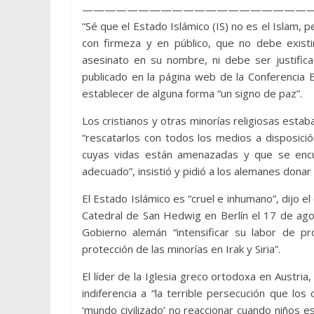
————————————————————
“Sé que el Estado Islámico (IS) no es el Islam, p
con firmeza y en público, que no debe exist
asesinato en su nombre, ni debe ser justifica
publicado en la página web de la Conferencia 
establecer de alguna forma “un signo de paz”.
Los cristianos y otras minorías religiosas estab
“rescatarlos con todos los medios a disposici
cuyas vidas están amenazadas y que se encu
adecuado”, insistió y pidió a los alemanes dona
El Estado Islámico es “cruel e inhumano”, dijo el
Catedral de San Hedwig en Berlín el 17 de agos
Gobierno alemán “intensificar su labor de pr
protección de las minorías en Irak y Siria”.
El líder de la Iglesia greco ortodoxa en Austria
indiferencia a “la terrible persecución que lo
‘mundo civilizado’ no reaccionar cuando niños e