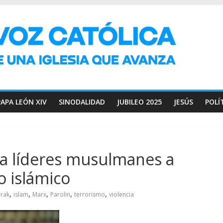
PAPA LEÓN XIV
SINODALIDAD
JUBILEO 2025
JESÚS
POLÍ
 a líderes musulmanes a
o islámico
,
,
,
,
,
Irak
islam
Marx
Parolin
terrorismo
violencia