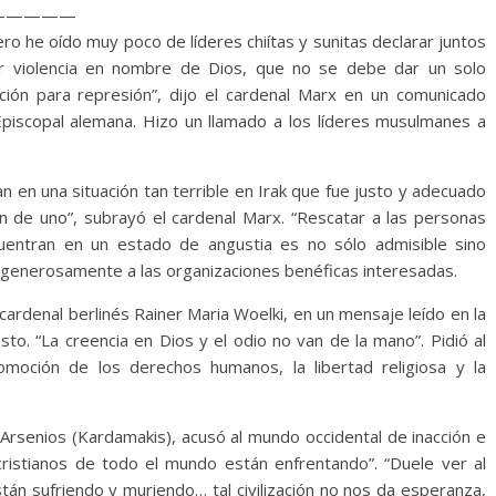
—————
ero he oído muy poco de líderes chiítas y sunitas declarar juntos
ir violencia en nombre de Dios, que no se debe dar un solo
ción para represión”, dijo el cardenal Marx en un comunicado
Episcopal alemana. Hizo un llamado a los líderes musulmanes a
an en una situación tan terrible en Irak que fue justo y adecuado
ón de uno”, subrayó el cardenal Marx. “Rescatar a las personas
entran en un estado de angustia es no sólo admisible sino
r generosamente a las organizaciones benéficas interesadas.
 cardenal berlinés Rainer Maria Woelki, en un mensaje leído en la
to. “La creencia en Dios y el odio no van de la mano”. Pidió al
omoción de los derechos humanos, la libertad religiosa y la
, Arsenios (Kardamakis), acusó al mundo occidental de inacción e
s cristianos de todo el mundo están enfrentando”. “Duele ver al
stán sufriendo y muriendo… tal civilización no nos da esperanza,