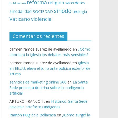
reforma
religion
sacerdotes
publicación
sínodo
sinodalidad
SOCIEDAD
teología
Vaticano
violencia
Comentarios recientes
carmen ramos suarez de avellanedo
en
¿Cómo
abordará la Iglesia los debates más sensibles?
carmen ramos suarez de avellanedo
en
Iglesia
en EE.UU. eleva el tono ante política exterior de
Trump
servicios de marketing online 360
en
La Santa
Sede presenta doctrina sobre la inteligencia
artificial
ARTURO FRANCO T.
en
Histórico: Santa Sede
devuelve artefactos indígenas
Ramón Puig dela Bellacasa
en
¿Cómo surgió la