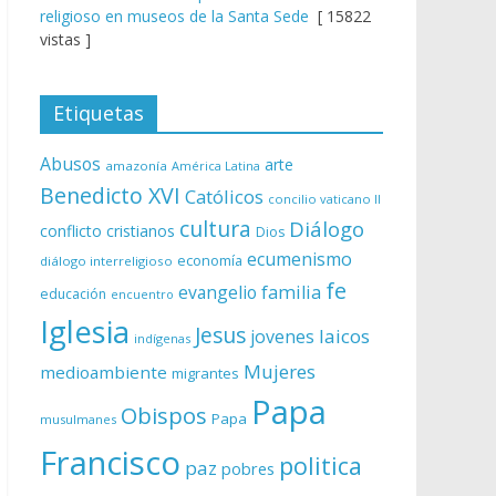
religioso en museos de la Santa Sede
[ 15822
vistas ]
Etiquetas
Abusos
arte
amazonía
América Latina
Benedicto XVI
Católicos
concilio vaticano II
cultura
Diálogo
conflicto
cristianos
Dios
ecumenismo
economía
diálogo interreligioso
fe
evangelio
familia
educación
encuentro
Iglesia
Jesus
laicos
jovenes
indígenas
Mujeres
medioambiente
migrantes
Papa
Obispos
Papa
musulmanes
Francisco
politica
paz
pobres