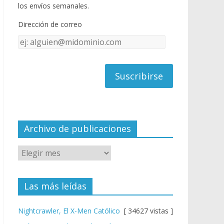
o
u
los envíos semanales.
o
b
Dirección de correo
k
e
Dirección
C
de
h
correo
a
n
n
el
Archivo de publicaciones
Las más leídas
Nightcrawler, El X-Men Católico
[ 34627 vistas ]