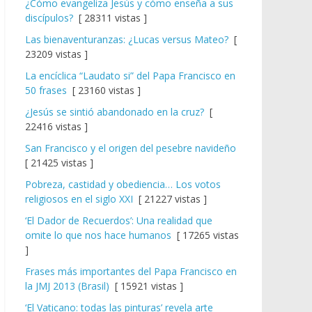
¿Cómo evangeliza Jesús y cómo enseña a sus
discípulos?
[ 28311 vistas ]
Las bienaventuranzas: ¿Lucas versus Mateo?
[
23209 vistas ]
La encíclica “Laudato si” del Papa Francisco en
50 frases
[ 23160 vistas ]
¿Jesús se sintió abandonado en la cruz?
[
22416 vistas ]
San Francisco y el origen del pesebre navideño
[ 21425 vistas ]
Pobreza, castidad y obediencia… Los votos
religiosos en el siglo XXI
[ 21227 vistas ]
‘El Dador de Recuerdos’: Una realidad que
omite lo que nos hace humanos
[ 17265 vistas
]
Frases más importantes del Papa Francisco en
la JMJ 2013 (Brasil)
[ 15921 vistas ]
‘El Vaticano: todas las pinturas’ revela arte