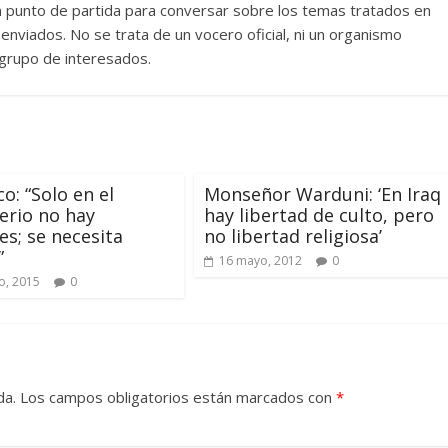
un punto de partida para conversar sobre los temas tratados en
nviados. No se trata de un vocero oficial, ni un organismo
n grupo de interesados.
o: “Solo en el
Monseñor Warduni: ‘En Iraq
erio no hay
hay libertad de culto, pero
es; se necesita
no libertad religiosa’
”
16 mayo, 2012
0
o, 2015
0
da.
Los campos obligatorios están marcados con
*