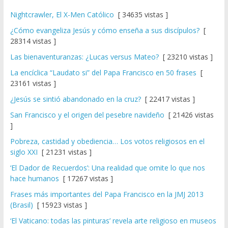
Nightcrawler, El X-Men Católico
[ 34635 vistas ]
¿Cómo evangeliza Jesús y cómo enseña a sus discípulos?
[
28314 vistas ]
Las bienaventuranzas: ¿Lucas versus Mateo?
[ 23210 vistas ]
La encíclica “Laudato si” del Papa Francisco en 50 frases
[
23161 vistas ]
¿Jesús se sintió abandonado en la cruz?
[ 22417 vistas ]
San Francisco y el origen del pesebre navideño
[ 21426 vistas
]
Pobreza, castidad y obediencia… Los votos religiosos en el
siglo XXI
[ 21231 vistas ]
‘El Dador de Recuerdos’: Una realidad que omite lo que nos
hace humanos
[ 17267 vistas ]
Frases más importantes del Papa Francisco en la JMJ 2013
(Brasil)
[ 15923 vistas ]
‘El Vaticano: todas las pinturas’ revela arte religioso en museos