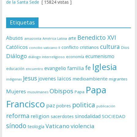
de la Santa Sede
[ 15824 vistas ]
Etiquetas
Benedicto XVI
Abusos
arte
amazonía
América Latina
cultura
Católicos
conflicto
cristianos
Dios
concilio vaticano II
Diálogo
ecumenismo
economía
diálogo interreligioso
Iglesia
fe
evangelio
familia
educación
encuentro
Jesus
laicos
jovenes
medioambiente
migrantes
indígenas
Papa
Obispos
Mujeres
Papa
musulmanes
Francisco
politica
paz
pobres
publicación
reforma
religion
sinodalidad
sacerdotes
SOCIEDAD
sínodo
Vaticano
violencia
teología