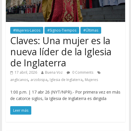
#Mujeres-Laicos
#Signos-Tiempos
#Últimas
Claves: Una mujer es la
nueva líder de la Iglesia
de Inglaterra
17 abril, 2026
Buena Voz
0 Comments
,
,
,
anglicanos
arzobispa
Iglesia de Inglaterra
Mujeres
1:00 p.m. | 17 abr 26 (NYT/NPR).- Por primera vez en más
de catorce siglos, la Iglesia de Inglaterra es dirigida
Leer más