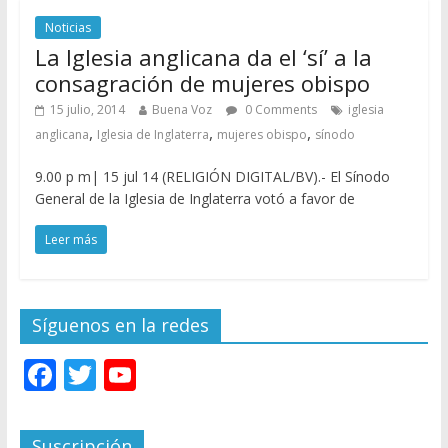
Noticias
La Iglesia anglicana da el ‘sí’ a la
consagración de mujeres obispo
15 julio, 2014
Buena Voz
0 Comments
iglesia
,
,
,
anglicana
Iglesia de Inglaterra
mujeres obispo
sínodo
9.00 p m| 15 jul 14 (RELIGIÓN DIGITAL/BV).- El Sínodo
General de la Iglesia de Inglaterra votó a favor de
Leer más
Síguenos en la redes
F
T
Y
ac
w
o
e
itt
u
Suscripción