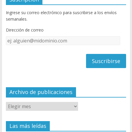
b
er
T
Ingrese su correo electrónico para suscribirse a los envíos
o
u
semanales.
o
b
Dirección de correo
k
e
Dirección
C
de
h
correo
a
n
n
el
Archivo de publicaciones
Las más leídas