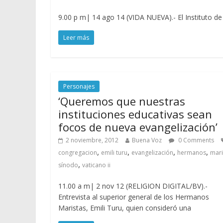
9.00 p m| 14 ago 14 (VIDA NUEVA).- El Instituto de
Leer más
Personajes
‘Queremos que nuestras
instituciones educativas sean
focos de nueva evangelización’
2 noviembre, 2012
Buena Voz
0 Comments
,
,
,
,
congregacion
emili turu
evangelización
hermanos
mari
,
sínodo
vaticano ii
11.00 a m| 2 nov 12 (RELIGION DIGITAL/BV).-
Entrevista al superior general de los Hermanos
Maristas, Emili Turu, quien consideró una