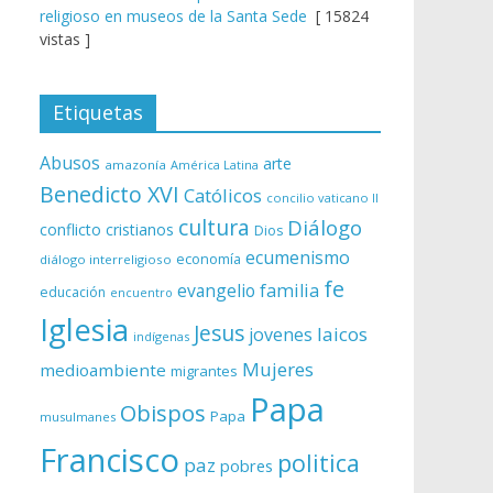
religioso en museos de la Santa Sede
[ 15824
vistas ]
Etiquetas
Abusos
arte
amazonía
América Latina
Benedicto XVI
Católicos
concilio vaticano II
cultura
Diálogo
conflicto
cristianos
Dios
ecumenismo
economía
diálogo interreligioso
fe
evangelio
familia
educación
encuentro
Iglesia
Jesus
laicos
jovenes
indígenas
Mujeres
medioambiente
migrantes
Papa
Obispos
Papa
musulmanes
Francisco
politica
paz
pobres