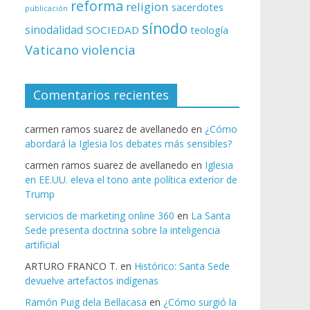
reforma
religion
sacerdotes
publicación
sínodo
sinodalidad
SOCIEDAD
teología
Vaticano
violencia
Comentarios recientes
carmen ramos suarez de avellanedo
en
¿Cómo
abordará la Iglesia los debates más sensibles?
carmen ramos suarez de avellanedo
en
Iglesia
en EE.UU. eleva el tono ante política exterior de
Trump
servicios de marketing online 360
en
La Santa
Sede presenta doctrina sobre la inteligencia
artificial
ARTURO FRANCO T.
en
Histórico: Santa Sede
devuelve artefactos indígenas
Ramón Puig dela Bellacasa
en
¿Cómo surgió la