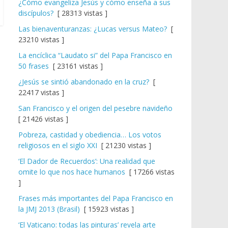
¿Cómo evangeliza Jesús y cómo enseña a sus
discípulos?
[ 28313 vistas ]
Las bienaventuranzas: ¿Lucas versus Mateo?
[
23210 vistas ]
La encíclica “Laudato si” del Papa Francisco en
50 frases
[ 23161 vistas ]
¿Jesús se sintió abandonado en la cruz?
[
22417 vistas ]
San Francisco y el origen del pesebre navideño
[ 21426 vistas ]
Pobreza, castidad y obediencia… Los votos
religiosos en el siglo XXI
[ 21230 vistas ]
‘El Dador de Recuerdos’: Una realidad que
omite lo que nos hace humanos
[ 17266 vistas
]
Frases más importantes del Papa Francisco en
la JMJ 2013 (Brasil)
[ 15923 vistas ]
‘El Vaticano: todas las pinturas’ revela arte