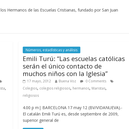
 los Hermanos de las Escuelas Cristianas, fundado por San Juan
Números, estadísticas y análisis
Emili Turú: “Las escuelas católicas
serán el único contacto de
muchos niños con la Iglesia”
17 mayo, 2012
Buena Voz
0 Comments
,
,
,
,
,
sta
Colegios
colegios religiosos
hermanos
Maristas
religiosos
4.00 p m| BARCELONA 17 may 12 (BV/VIDANUEVA).-
El catalán Emili Turú es, desde septiembre de 2009,
superior general de