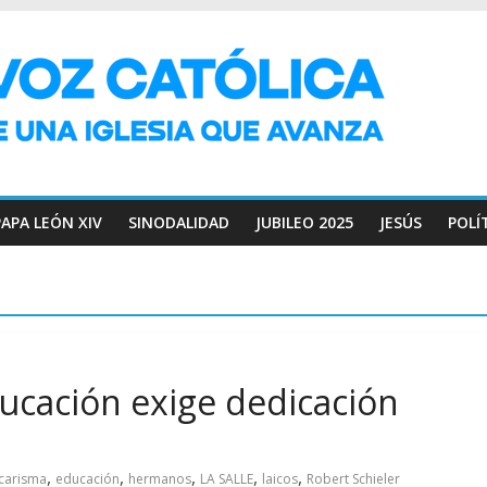
PAPA LEÓN XIV
SINODALIDAD
JUBILEO 2025
JESÚS
POLÍ
ducación exige dedicación
,
,
,
,
,
carisma
educación
hermanos
LA SALLE
laicos
Robert Schieler