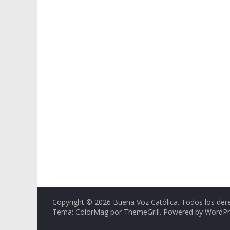
Copyright © 2026
Buena Voz Católica
. Todos los der
Tema: ColorMag por
ThemeGrill
. Powered by
WordPr