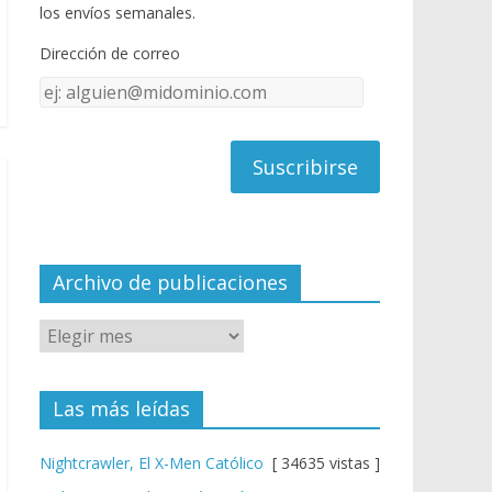
o
u
los envíos semanales.
o
b
Dirección de correo
k
e
Dirección
C
de
h
correo
a
n
n
el
Archivo de publicaciones
Las más leídas
Nightcrawler, El X-Men Católico
[ 34635 vistas ]