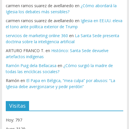
carmen ramos suarez de avellanedo
en
¿Cómo abordará la
Iglesia los debates más sensibles?
carmen ramos suarez de avellanedo
en
Iglesia en EE.UU. eleva
el tono ante política exterior de Trump
servicios de marketing online 360
en
La Santa Sede presenta
doctrina sobre la inteligencia artificial
ARTURO FRANCO T.
en
Histórico: Santa Sede devuelve
artefactos indígenas
Ramón Puig dela Bellacasa
en
¿Cómo surgió la madre de
todas las encíclicas sociales?
Ramón
en
El Papa en Bélgica, “mea culpa” por abusos: “La
Iglesia debe avergonzarse y pedir perdón”
Visitas
Hoy: 797
Ayer: 3129