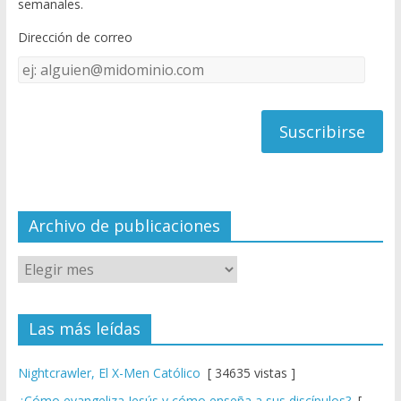
semanales.
o
b
Dirección de correo
k
e
Dirección
C
de
h
correo
a
n
n
el
Archivo de publicaciones
Las más leídas
Nightcrawler, El X-Men Católico
[ 34635 vistas ]
¿Cómo evangeliza Jesús y cómo enseña a sus discípulos?
[