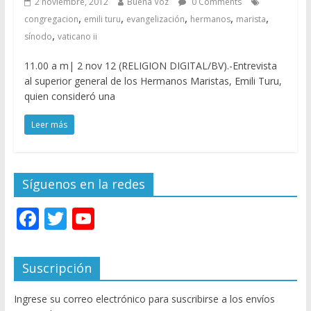
2 noviembre, 2012
Buena Voz
0 Comments
,
,
,
,
,
congregacion
emili turu
evangelización
hermanos
marista
,
sínodo
vaticano ii
11.00 a m| 2 nov 12 (RELIGION DIGITAL/BV).-Entrevista
al superior general de los Hermanos Maristas, Emili Turu,
quien consideró una
Leer más
Síguenos en la redes
F
T
Y
ac
w
o
e
itt
u
Suscripción
b
er
T
Ingrese su correo electrónico para suscribirse a los envíos
o
u