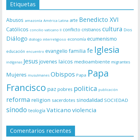
Etiquetas
Benedicto XVI
Abusos
arte
amazonía
América Latina
cultura
Católicos
conflicto
cristianos
Dios
concilio vaticano II
Diálogo
ecumenismo
economía
diálogo interreligioso
Iglesia
fe
evangelio
familia
educación
encuentro
Jesus
laicos
jovenes
medioambiente
migrantes
indígenas
Papa
Obispos
Mujeres
Papa
musulmanes
Francisco
politica
paz
pobres
publicación
reforma
religion
sinodalidad
sacerdotes
SOCIEDAD
sínodo
Vaticano
violencia
teología
Comentarios recientes