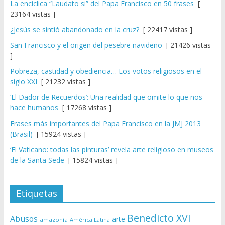
La encíclica “Laudato si” del Papa Francisco en 50 frases
[
23164 vistas ]
¿Jesús se sintió abandonado en la cruz?
[ 22417 vistas ]
San Francisco y el origen del pesebre navideño
[ 21426 vistas
]
Pobreza, castidad y obediencia… Los votos religiosos en el
siglo XXI
[ 21232 vistas ]
‘El Dador de Recuerdos’: Una realidad que omite lo que nos
hace humanos
[ 17268 vistas ]
Frases más importantes del Papa Francisco en la JMJ 2013
(Brasil)
[ 15924 vistas ]
‘El Vaticano: todas las pinturas’ revela arte religioso en museos
de la Santa Sede
[ 15824 vistas ]
Etiquetas
Benedicto XVI
Abusos
arte
amazonía
América Latina