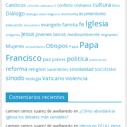
cultura
Católicos
conflicto
cristianos
Dios
concilio vaticano II
Diálogo
ecumenismo
economía
diálogo interreligioso
Iglesia
fe
evangelio
familia
educación
encuentro
Jesus
laicos
jovenes
medioambiente
migrantes
indígenas
Papa
Obispos
Mujeres
Papa
musulmanes
Francisco
politica
paz
pobres
publicación
reforma
religion
sinodalidad
sacerdotes
SOCIEDAD
sínodo
Vaticano
violencia
teología
Comentarios recientes
carmen ramos suarez de avellanedo
en
¿Cómo abordará la
Iglesia los debates más sensibles?
carmen ramos suarez de avellanedo
en
Iglesia en EE.UU. eleva