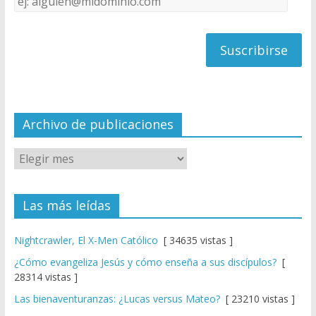
C
de
h
correo
a
n
n
el
Archivo de publicaciones
Las más leídas
Nightcrawler, El X-Men Católico
[ 34635 vistas ]
¿Cómo evangeliza Jesús y cómo enseña a sus discípulos?
[
28314 vistas ]
Las bienaventuranzas: ¿Lucas versus Mateo?
[ 23210 vistas ]