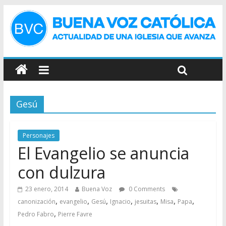
Gesú
Personajes
El Evangelio se anuncia
con dulzura
23 enero, 2014
Buena Voz
0 Comments
,
,
,
,
,
,
,
canonización
evangelio
Gesú
Ignacio
jesuitas
Misa
Papa
,
Pedro Fabro
Pierre Favre