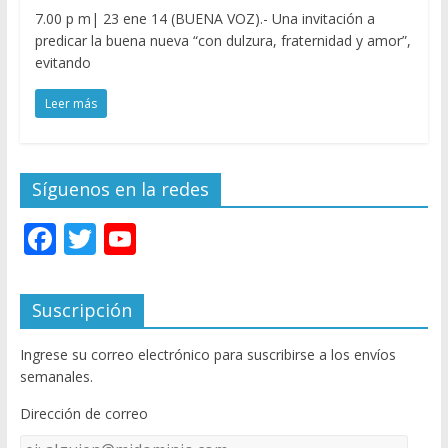
7.00 p m| 23 ene 14 (BUENA VOZ).- Una invitación a
predicar la buena nueva “con dulzura, fraternidad y amor”,
evitando
Leer más
Síguenos en la redes
F
T
Y
ac
w
o
e
itt
u
Suscripción
b
er
T
Ingrese su correo electrónico para suscribirse a los envíos
o
u
semanales.
o
b
Dirección de correo
k
e
Dirección