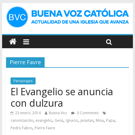
Pierre Favre
Personajes
El Evangelio se anuncia
con dulzura
23 enero, 2014
Buena Voz
0 Comments
,
,
,
,
,
,
,
canonización
evangelio
Gesú
Ignacio
jesuitas
Misa
Papa
,
Pedro Fabro
Pierre Favre