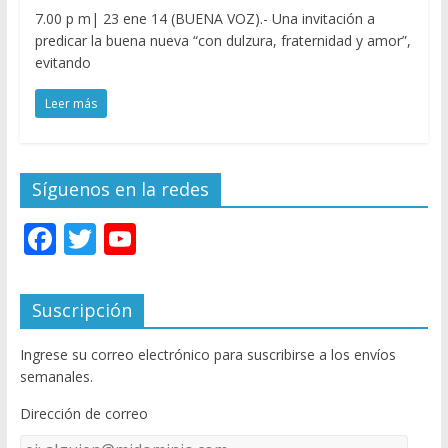
7.00 p m| 23 ene 14 (BUENA VOZ).- Una invitación a
predicar la buena nueva “con dulzura, fraternidad y amor”,
evitando
Leer más
Síguenos en la redes
F
T
Y
ac
w
o
e
itt
u
Suscripción
b
er
T
Ingrese su correo electrónico para suscribirse a los envíos
o
u
semanales.
o
b
Dirección de correo
k
e
Dirección