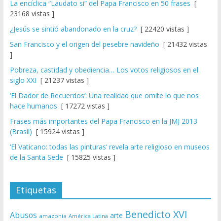
La encíclica “Laudato si” del Papa Francisco en 50 frases
[
23168 vistas ]
¿Jesús se sintió abandonado en la cruz?
[ 22420 vistas ]
San Francisco y el origen del pesebre navideño
[ 21432 vistas
]
Pobreza, castidad y obediencia… Los votos religiosos en el
siglo XXI
[ 21237 vistas ]
‘El Dador de Recuerdos’: Una realidad que omite lo que nos
hace humanos
[ 17272 vistas ]
Frases más importantes del Papa Francisco en la JMJ 2013
(Brasil)
[ 15924 vistas ]
‘El Vaticano: todas las pinturas’ revela arte religioso en museos
de la Santa Sede
[ 15825 vistas ]
Etiquetas
Benedicto XVI
Abusos
arte
amazonía
América Latina