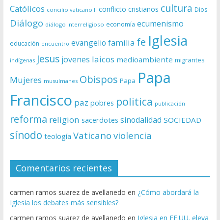
cultura
Católicos
conflicto
cristianos
Dios
concilio vaticano II
Diálogo
ecumenismo
economía
diálogo interreligioso
Iglesia
fe
evangelio
familia
educación
encuentro
Jesus
laicos
jovenes
medioambiente
migrantes
indígenas
Papa
Obispos
Mujeres
Papa
musulmanes
Francisco
politica
paz
pobres
publicación
reforma
religion
sinodalidad
sacerdotes
SOCIEDAD
sínodo
Vaticano
violencia
teología
Comentarios recientes
carmen ramos suarez de avellanedo
en
¿Cómo abordará la
Iglesia los debates más sensibles?
carmen ramos suarez de avellanedo
en
Iglesia en EE.UU. eleva