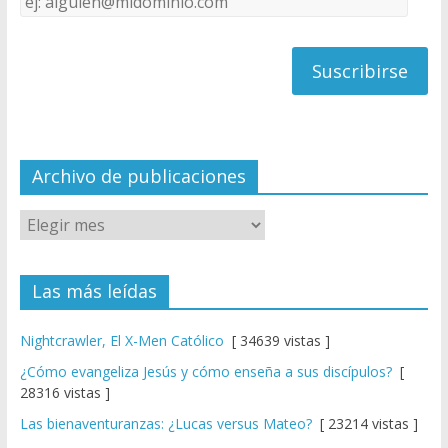
C
de
h
correo
a
n
n
el
Archivo de publicaciones
Las más leídas
Nightcrawler, El X-Men Católico
[ 34639 vistas ]
¿Cómo evangeliza Jesús y cómo enseña a sus discípulos?
[
28316 vistas ]
Las bienaventuranzas: ¿Lucas versus Mateo?
[ 23214 vistas ]