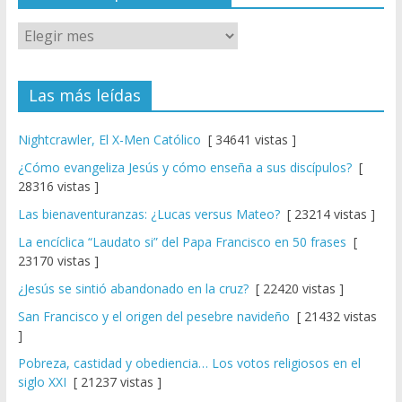
Las más leídas
Nightcrawler, El X-Men Católico
[ 34641 vistas ]
¿Cómo evangeliza Jesús y cómo enseña a sus discípulos?
[
28316 vistas ]
Las bienaventuranzas: ¿Lucas versus Mateo?
[ 23214 vistas ]
La encíclica “Laudato si” del Papa Francisco en 50 frases
[
23170 vistas ]
¿Jesús se sintió abandonado en la cruz?
[ 22420 vistas ]
San Francisco y el origen del pesebre navideño
[ 21432 vistas
]
Pobreza, castidad y obediencia… Los votos religiosos en el
siglo XXI
[ 21237 vistas ]