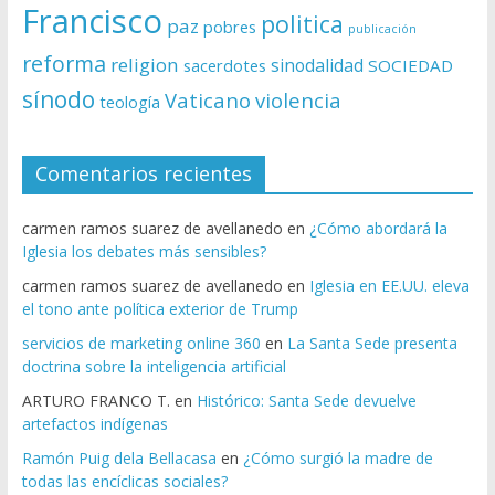
Francisco
politica
paz
pobres
publicación
reforma
religion
sinodalidad
sacerdotes
SOCIEDAD
sínodo
Vaticano
violencia
teología
Comentarios recientes
carmen ramos suarez de avellanedo
en
¿Cómo abordará la
Iglesia los debates más sensibles?
carmen ramos suarez de avellanedo
en
Iglesia en EE.UU. eleva
el tono ante política exterior de Trump
servicios de marketing online 360
en
La Santa Sede presenta
doctrina sobre la inteligencia artificial
ARTURO FRANCO T.
en
Histórico: Santa Sede devuelve
artefactos indígenas
Ramón Puig dela Bellacasa
en
¿Cómo surgió la madre de
todas las encíclicas sociales?