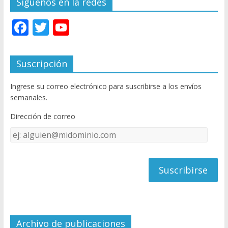
Síguenos en la redes
F
T
Y
ac
w
o
e
itt
u
Suscripción
b
er
T
Ingrese su correo electrónico para suscribirse a los envíos
o
u
semanales.
o
b
Dirección de correo
k
e
Dirección
C
de
h
correo
a
n
n
el
Archivo de publicaciones