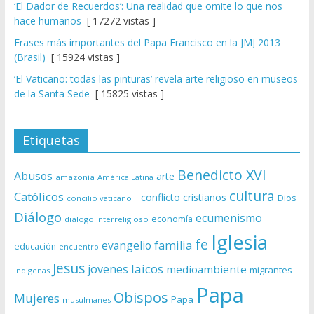
‘El Dador de Recuerdos’: Una realidad que omite lo que nos
hace humanos
[ 17272 vistas ]
Frases más importantes del Papa Francisco en la JMJ 2013
(Brasil)
[ 15924 vistas ]
‘El Vaticano: todas las pinturas’ revela arte religioso en museos
de la Santa Sede
[ 15825 vistas ]
Etiquetas
Benedicto XVI
Abusos
arte
amazonía
América Latina
cultura
Católicos
conflicto
cristianos
Dios
concilio vaticano II
Diálogo
ecumenismo
economía
diálogo interreligioso
Iglesia
fe
evangelio
familia
educación
encuentro
Jesus
laicos
jovenes
medioambiente
migrantes
indígenas
Papa
Obispos
Mujeres
Papa
musulmanes