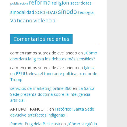
reforma
religion
sacerdotes
publicación
sínodo
sinodalidad
SOCIEDAD
teología
Vaticano
violencia
Comentarios recientes
carmen ramos suarez de avellanedo
en
¿Cómo
abordará la Iglesia los debates más sensibles?
carmen ramos suarez de avellanedo
en
Iglesia
en EE.UU. eleva el tono ante política exterior de
Trump
servicios de marketing online 360
en
La Santa
Sede presenta doctrina sobre la inteligencia
artificial
ARTURO FRANCO T.
en
Histórico: Santa Sede
devuelve artefactos indígenas
Ramón Puig dela Bellacasa
en
¿Cómo surgió la