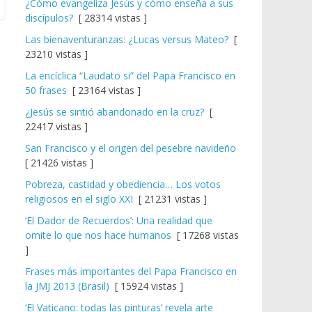
¿Cómo evangeliza Jesús y cómo enseña a sus
discípulos?
[ 28314 vistas ]
Las bienaventuranzas: ¿Lucas versus Mateo?
[
23210 vistas ]
La encíclica “Laudato si” del Papa Francisco en
50 frases
[ 23164 vistas ]
¿Jesús se sintió abandonado en la cruz?
[
22417 vistas ]
San Francisco y el origen del pesebre navideño
[ 21426 vistas ]
Pobreza, castidad y obediencia… Los votos
religiosos en el siglo XXI
[ 21231 vistas ]
‘El Dador de Recuerdos’: Una realidad que
omite lo que nos hace humanos
[ 17268 vistas
]
Frases más importantes del Papa Francisco en
la JMJ 2013 (Brasil)
[ 15924 vistas ]
‘El Vaticano: todas las pinturas’ revela arte