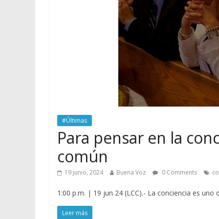
#Últimas
Para pensar en la conci
común
19 junio, 2024
Buena Voz
0 Comments
co
1:00 p.m. | 19 jun 24 (LCC).- La conciencia es uno
Leer más