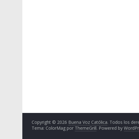
Copyright © 2026
Buena Voz Católica
. Todos los der
Tema: ColorMag por
ThemeGrill
. Powered by
WordPr