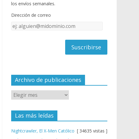
o
u
los envíos semanales.
o
b
Dirección de correo
k
e
Dirección
C
de
h
correo
a
n
n
el
Archivo de publicaciones
Las más leídas
Nightcrawler, El X-Men Católico
[ 34635 vistas ]