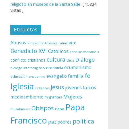
religioso en museos de la Santa Sede
[ 15824
vistas ]
Etiquetas
Abusos
arte
amazonía
América Latina
Benedicto XVI
Católicos
concilio vaticano II
cultura
Diálogo
conflicto
cristianos
Dios
ecumenismo
economía
diálogo interreligioso
fe
evangelio
familia
educación
encuentro
Iglesia
Jesus
laicos
jovenes
indígenas
Mujeres
medioambiente
migrantes
Papa
Obispos
Papa
musulmanes
Francisco
politica
paz
pobres