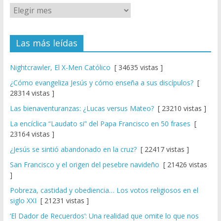
Las más leídas
Nightcrawler, El X-Men Católico
[ 34635 vistas ]
¿Cómo evangeliza Jesús y cómo enseña a sus discípulos?
[
28314 vistas ]
Las bienaventuranzas: ¿Lucas versus Mateo?
[ 23210 vistas ]
La encíclica “Laudato si” del Papa Francisco en 50 frases
[
23164 vistas ]
¿Jesús se sintió abandonado en la cruz?
[ 22417 vistas ]
San Francisco y el origen del pesebre navideño
[ 21426 vistas
]
Pobreza, castidad y obediencia… Los votos religiosos en el
siglo XXI
[ 21231 vistas ]
‘El Dador de Recuerdos’: Una realidad que omite lo que nos