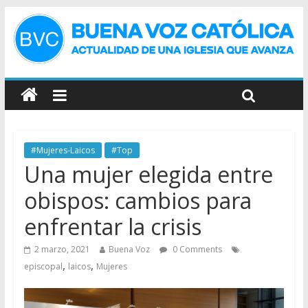
#Mujeres-Laicos
#Top
Una mujer elegida entre
obispos: cambios para
enfrentar la crisis
2 marzo, 2021
Buena Voz
0 Comments
,
,
episcopal
laicos
Mujeres