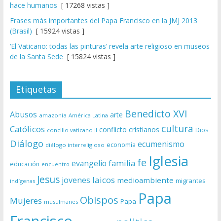
hace humanos
[ 17268 vistas ]
Frases más importantes del Papa Francisco en la JMJ 2013
(Brasil)
[ 15924 vistas ]
‘El Vaticano: todas las pinturas’ revela arte religioso en museos
de la Santa Sede
[ 15824 vistas ]
Etiquetas
Benedicto XVI
Abusos
arte
amazonía
América Latina
cultura
Católicos
conflicto
cristianos
Dios
concilio vaticano II
Diálogo
ecumenismo
economía
diálogo interreligioso
Iglesia
fe
evangelio
familia
educación
encuentro
Jesus
laicos
jovenes
medioambiente
migrantes
indígenas
Papa
Obispos
Mujeres
Papa
musulmanes