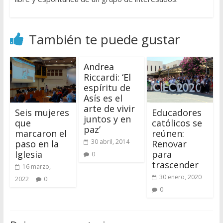
También te puede gustar
Andrea
Riccardi: ‘El
espíritu de
Asís es el
arte de vivir
Seis mujeres
Educadores
juntos y en
que
católicos se
paz’
marcaron el
reúnen:
30 abril, 2014
paso en la
Renovar
Iglesia
para
0
trascender
16 marzo,
30 enero, 2020
2022
0
0