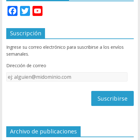
F
T
Y
ac
w
o
e
itt
u
Suscripción
b
er
T
Ingrese su correo electrónico para suscribirse a los envíos
o
u
semanales.
o
b
Dirección de correo
k
e
Dirección
C
de
h
correo
a
n
n
el
Archivo de publicaciones