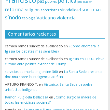
Francisco
politica
paz
pobres
publicación
reforma
religion
sinodalidad
sacerdotes
SOCIEDAD
sínodo
Vaticano
violencia
teología
Comentarios recientes
carmen ramos suarez de avellanedo
en
¿Cómo abordará la
Iglesia los debates más sensibles?
carmen ramos suarez de avellanedo
en
Iglesia en EE.UU. eleva
el tono ante política exterior de Trump
servicios de marketing online 360
en
La Santa Sede presenta
doctrina sobre la inteligencia artificial
ARTURO FRANCO T.
en
Histórico: Santa Sede devuelve
artefactos indígenas
Ramón Puig dela Bellacasa
en
¿Cómo surgió la madre de
todas las encíclicas sociales?
Ramón
en
El Papa en Bélgica, “mea culpa” por abusos: “La