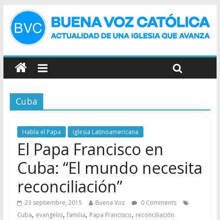
Cuba
Habla el Papa
Iglesia Latinoamericana
El Papa Francisco en
Cuba: “El mundo necesita
reconciliación”
23 septiembre, 2015
Buena Voz
0 Comments
,
,
,
,
Cuba
evangelio
familia
Papa Francisco
reconciliación