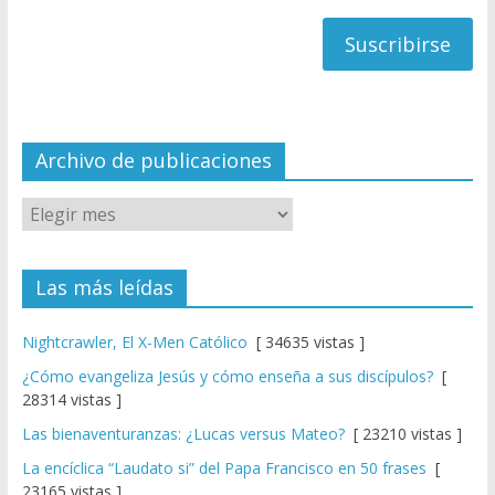
h
correo
a
n
n
el
Archivo de publicaciones
Las más leídas
Nightcrawler, El X-Men Católico
[ 34635 vistas ]
¿Cómo evangeliza Jesús y cómo enseña a sus discípulos?
[
28314 vistas ]
Las bienaventuranzas: ¿Lucas versus Mateo?
[ 23210 vistas ]
La encíclica “Laudato si” del Papa Francisco en 50 frases
[
23165 vistas ]