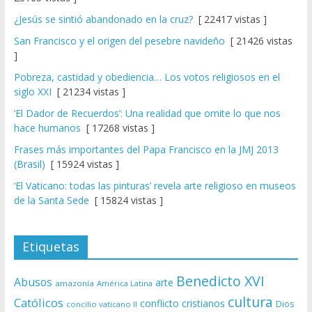
¿Jesús se sintió abandonado en la cruz?
[ 22417 vistas ]
San Francisco y el origen del pesebre navideño
[ 21426 vistas
]
Pobreza, castidad y obediencia… Los votos religiosos en el
siglo XXI
[ 21234 vistas ]
‘El Dador de Recuerdos’: Una realidad que omite lo que nos
hace humanos
[ 17268 vistas ]
Frases más importantes del Papa Francisco en la JMJ 2013
(Brasil)
[ 15924 vistas ]
‘El Vaticano: todas las pinturas’ revela arte religioso en museos
de la Santa Sede
[ 15824 vistas ]
Etiquetas
Benedicto XVI
Abusos
arte
amazonía
América Latina
cultura
Católicos
conflicto
cristianos
Dios
concilio vaticano II