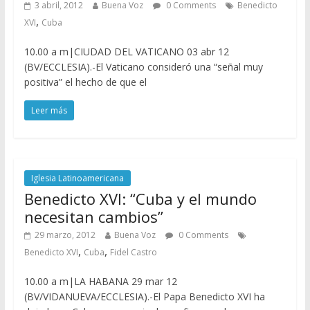
3 abril, 2012
Buena Voz
0 Comments
Benedicto
,
XVI
Cuba
10.00 a m|CIUDAD DEL VATICANO 03 abr 12
(BV/ECCLESIA).-El Vaticano consideró una “señal muy
positiva” el hecho de que el
Leer más
Iglesia Latinoamericana
Benedicto XVI: “Cuba y el mundo
necesitan cambios”
29 marzo, 2012
Buena Voz
0 Comments
,
,
Benedicto XVI
Cuba
Fidel Castro
10.00 a m|LA HABANA 29 mar 12
(BV/VIDANUEVA/ECCLESIA).-El Papa Benedicto XVI ha