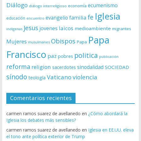
Diálogo
ecumenismo
economía
diálogo interreligioso
Iglesia
fe
evangelio
familia
educación
encuentro
Jesus
laicos
jovenes
medioambiente
migrantes
indígenas
Papa
Obispos
Mujeres
Papa
musulmanes
Francisco
politica
paz
pobres
publicación
reforma
religion
sinodalidad
sacerdotes
SOCIEDAD
sínodo
Vaticano
violencia
teología
Comentarios recientes
carmen ramos suarez de avellanedo
en
¿Cómo abordará la
Iglesia los debates más sensibles?
carmen ramos suarez de avellanedo
en
Iglesia en EE.UU. eleva
el tono ante política exterior de Trump