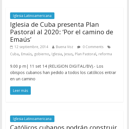
Iglesia Latinoamericana
Iglesia de Cuba presenta Plan
Pastoral al 2020: ‘Por el camino de
Emaús’
12 septiembre, 2014
Buena Voz
0 Comments
,
,
,
,
,
,
Cuba
Emaús
gobierno
Iglesia
Jesus
Plan Pastoral
reforma
9.00 p m| 11 set 14 (RELIGION DIGITAL/BV).- Los
obispos cubanos han pedido a todos los católicos entrar
en un camino
Leer más
Iglesia Latinoamericana
Católicos cubanos podrán construir