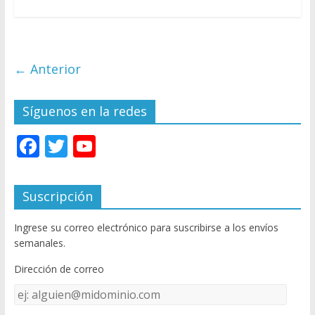
← Anterior
Síguenos en la redes
F
T
Y
ac
w
o
e
itt
u
Suscripción
b
er
T
Ingrese su correo electrónico para suscribirse a los envíos
o
u
semanales.
o
b
Dirección de correo
k
e
Dirección
C
de