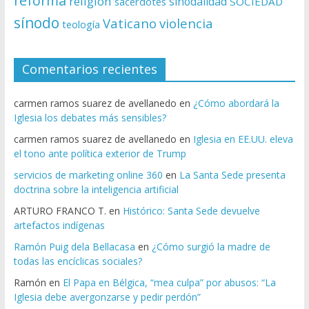
reforma
religion
sinodalidad
sacerdotes
SOCIEDAD
sínodo
Vaticano
violencia
teología
Comentarios recientes
carmen ramos suarez de avellanedo
en
¿Cómo abordará la
Iglesia los debates más sensibles?
carmen ramos suarez de avellanedo
en
Iglesia en EE.UU. eleva
el tono ante política exterior de Trump
servicios de marketing online 360
en
La Santa Sede presenta
doctrina sobre la inteligencia artificial
ARTURO FRANCO T.
en
Histórico: Santa Sede devuelve
artefactos indígenas
Ramón Puig dela Bellacasa
en
¿Cómo surgió la madre de
todas las encíclicas sociales?
Ramón
en
El Papa en Bélgica, “mea culpa” por abusos: “La
Iglesia debe avergonzarse y pedir perdón”