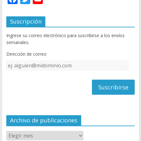
ac
w
o
e
itt
u
Suscripción
b
er
T
Ingrese su correo electrónico para suscribirse a los envíos
o
u
semanales.
o
b
Dirección de correo
k
e
Dirección
C
de
h
correo
a
n
n
el
Archivo de publicaciones