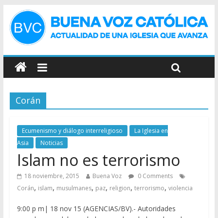
Corán
Ecumenismo y diálogo interreligioso
La Iglesia en
Asia
Noticias
Islam no es terrorismo
18 noviembre, 2015
Buena Voz
0 Comments
,
,
,
,
,
,
Corán
islam
musulmanes
paz
religion
terrorismo
violencia
9:00 p m| 18 nov 15 (AGENCIAS/BV).- Autoridades