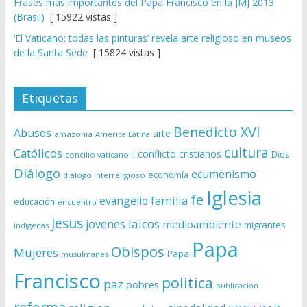
Frases más importantes del Papa Francisco en la JMJ 2013
(Brasil)
[ 15922 vistas ]
‘El Vaticano: todas las pinturas’ revela arte religioso en museos
de la Santa Sede
[ 15824 vistas ]
Etiquetas
Benedicto XVI
Abusos
arte
amazonía
América Latina
cultura
Católicos
conflicto
cristianos
Dios
concilio vaticano II
Diálogo
ecumenismo
economía
diálogo interreligioso
Iglesia
fe
evangelio
familia
educación
encuentro
Jesus
laicos
jovenes
medioambiente
migrantes
indígenas
Papa
Obispos
Mujeres
Papa
musulmanes
Francisco
politica
paz
pobres
publicación