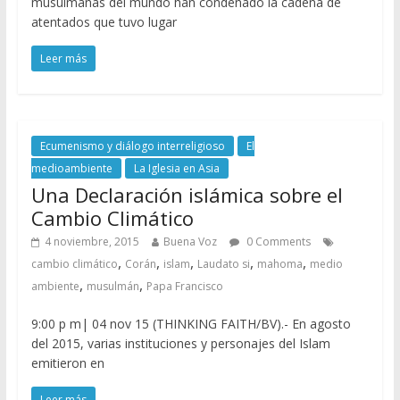
musulmanas del mundo han condenado la cadena de
atentados que tuvo lugar
Leer más
Ecumenismo y diálogo interreligioso
El
medioambiente
La Iglesia en Asia
Una Declaración islámica sobre el
Cambio Climático
4 noviembre, 2015
Buena Voz
0 Comments
,
,
,
,
,
cambio climático
Corán
islam
Laudato si
mahoma
medio
,
,
ambiente
musulmán
Papa Francisco
9:00 p m| 04 nov 15 (THINKING FAITH/BV).- En agosto
del 2015, varias instituciones y personajes del Islam
emitieron en
Leer más