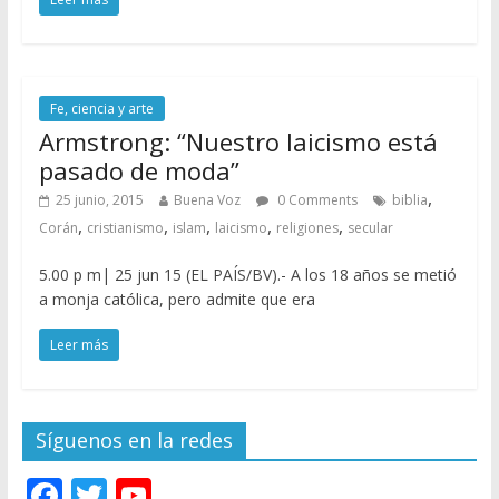
Fe, ciencia y arte
Armstrong: “Nuestro laicismo está
pasado de moda”
,
25 junio, 2015
Buena Voz
0 Comments
biblia
,
,
,
,
,
Corán
cristianismo
islam
laicismo
religiones
secular
5.00 p m| 25 jun 15 (EL PAÍS/BV).- A los 18 años se metió
a monja católica, pero admite que era
Leer más
Síguenos en la redes
F
T
Y