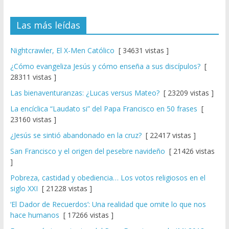
Las más leídas
Nightcrawler, El X-Men Católico
[ 34631 vistas ]
¿Cómo evangeliza Jesús y cómo enseña a sus discípulos?
[
28311 vistas ]
Las bienaventuranzas: ¿Lucas versus Mateo?
[ 23209 vistas ]
La encíclica “Laudato si” del Papa Francisco en 50 frases
[
23160 vistas ]
¿Jesús se sintió abandonado en la cruz?
[ 22417 vistas ]
San Francisco y el origen del pesebre navideño
[ 21426 vistas
]
Pobreza, castidad y obediencia… Los votos religiosos en el
siglo XXI
[ 21228 vistas ]
‘El Dador de Recuerdos’: Una realidad que omite lo que nos
hace humanos
[ 17266 vistas ]