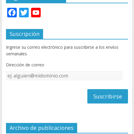
F
T
Y
ac
w
o
e
itt
u
Suscripción
b
er
T
Ingrese su correo electrónico para suscribirse a los envíos
o
u
semanales.
o
b
Dirección de correo
k
e
Dirección
C
de
h
correo
a
n
n
el
Archivo de publicaciones