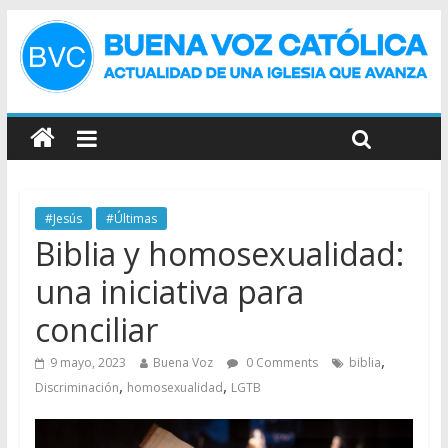
#Jesús
#Últimas
Biblia y homosexualidad:
una iniciativa para
conciliar
,
9 mayo, 2023
Buena Voz
0 Comments
biblia
,
,
Discriminación
homosexualidad
LGTB