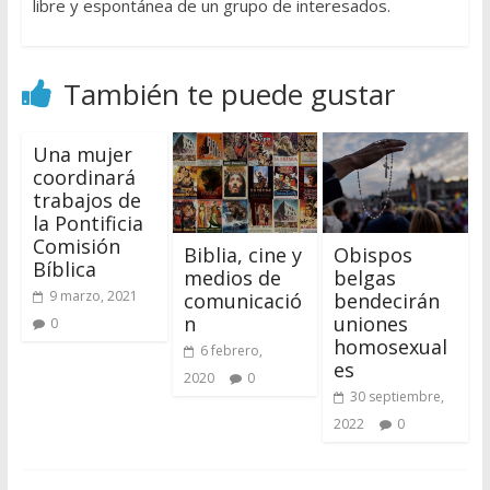
libre y espontánea de un grupo de interesados.
También te puede gustar
Una mujer
coordinará
trabajos de
la Pontificia
Comisión
Biblia, cine y
Obispos
Bíblica
medios de
belgas
9 marzo, 2021
comunicació
bendecirán
n
uniones
0
homosexual
6 febrero,
es
2020
0
30 septiembre,
2022
0