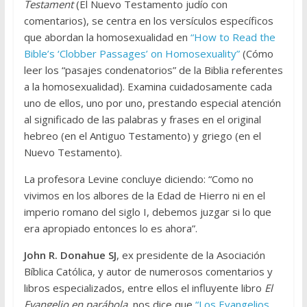
Testament
(El Nuevo Testamento judío con
comentarios), se centra en los versículos específicos
que abordan la homosexualidad en
“How to Read the
Bible’s ‘Clobber Passages’ on Homosexuality”
(Cómo
leer los “pasajes condenatorios” de la Biblia referentes
a la homosexualidad). Examina cuidadosamente cada
uno de ellos, uno por uno, prestando especial atención
al significado de las palabras y frases en el original
hebreo (en el Antiguo Testamento) y griego (en el
Nuevo Testamento).
La profesora Levine concluye diciendo: “Como no
vivimos en los albores de la Edad de Hierro ni en el
imperio romano del siglo I, debemos juzgar si lo que
era apropiado entonces lo es ahora”.
John R. Donahue SJ
, ex presidente de la Asociación
Bíblica Católica, y autor de numerosos comentarios y
libros especializados, entre ellos el influyente libro
El
Evangelio en parábola
, nos dice que
“Los Evangelios