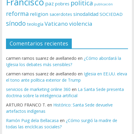
Francisco
politica
paz
pobres
publicación
reforma
religion
sinodalidad
sacerdotes
SOCIEDAD
sínodo
Vaticano
violencia
teología
Comentarios recientes
carmen ramos suarez de avellanedo
en
¿Cómo abordará la
Iglesia los debates más sensibles?
carmen ramos suarez de avellanedo
en
Iglesia en EE.UU. eleva
el tono ante política exterior de Trump
servicios de marketing online 360
en
La Santa Sede presenta
doctrina sobre la inteligencia artificial
ARTURO FRANCO T.
en
Histórico: Santa Sede devuelve
artefactos indígenas
Ramón Puig dela Bellacasa
en
¿Cómo surgió la madre de
todas las encíclicas sociales?