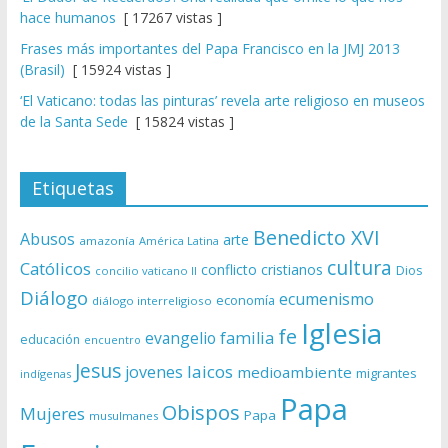
hace humanos
[ 17267 vistas ]
Frases más importantes del Papa Francisco en la JMJ 2013
(Brasil)
[ 15924 vistas ]
‘El Vaticano: todas las pinturas’ revela arte religioso en museos
de la Santa Sede
[ 15824 vistas ]
Etiquetas
Benedicto XVI
Abusos
arte
amazonía
América Latina
cultura
Católicos
conflicto
cristianos
Dios
concilio vaticano II
Diálogo
ecumenismo
economía
diálogo interreligioso
Iglesia
fe
evangelio
familia
educación
encuentro
Jesus
laicos
jovenes
medioambiente
migrantes
indígenas
Papa
Obispos
Mujeres
Papa
musulmanes