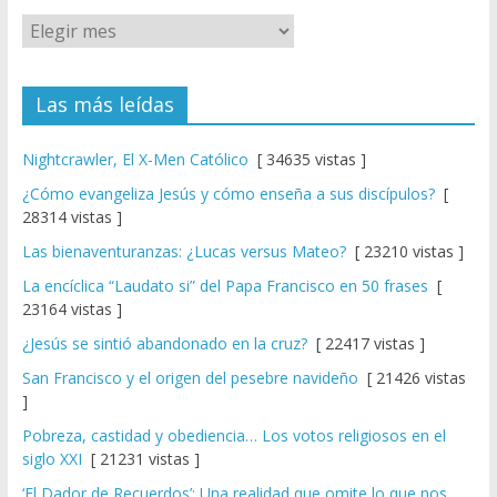
Las más leídas
Nightcrawler, El X-Men Católico
[ 34635 vistas ]
¿Cómo evangeliza Jesús y cómo enseña a sus discípulos?
[
28314 vistas ]
Las bienaventuranzas: ¿Lucas versus Mateo?
[ 23210 vistas ]
La encíclica “Laudato si” del Papa Francisco en 50 frases
[
23164 vistas ]
¿Jesús se sintió abandonado en la cruz?
[ 22417 vistas ]
San Francisco y el origen del pesebre navideño
[ 21426 vistas
]
Pobreza, castidad y obediencia… Los votos religiosos en el
siglo XXI
[ 21231 vistas ]
‘El Dador de Recuerdos’: Una realidad que omite lo que nos