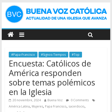
#Papa-Francisco
#Signos-Tiempos
#Top
Encuesta: Católicos de
América responden
sobre temas polémicos
en la Iglesia
20 noviembre, 2024
Buena Voz
0 Comments
,
,
,
,
América Latina
Mujeres
Papa Francisco
sacerdocio