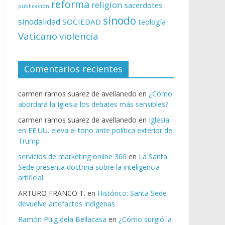
reforma
religion
sacerdotes
publicación
sínodo
sinodalidad
SOCIEDAD
teología
Vaticano
violencia
Comentarios recientes
carmen ramos suarez de avellanedo
en
¿Cómo
abordará la Iglesia los debates más sensibles?
carmen ramos suarez de avellanedo
en
Iglesia
en EE.UU. eleva el tono ante política exterior de
Trump
servicios de marketing online 360
en
La Santa
Sede presenta doctrina sobre la inteligencia
artificial
ARTURO FRANCO T.
en
Histórico: Santa Sede
devuelve artefactos indígenas
Ramón Puig dela Bellacasa
en
¿Cómo surgió la