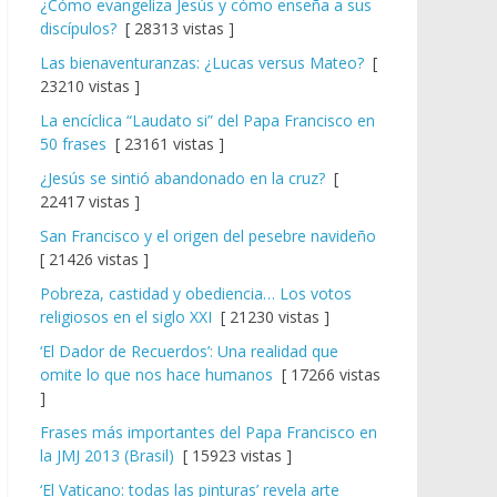
¿Cómo evangeliza Jesús y cómo enseña a sus
discípulos?
[ 28313 vistas ]
Las bienaventuranzas: ¿Lucas versus Mateo?
[
23210 vistas ]
La encíclica “Laudato si” del Papa Francisco en
50 frases
[ 23161 vistas ]
¿Jesús se sintió abandonado en la cruz?
[
22417 vistas ]
San Francisco y el origen del pesebre navideño
[ 21426 vistas ]
Pobreza, castidad y obediencia… Los votos
religiosos en el siglo XXI
[ 21230 vistas ]
‘El Dador de Recuerdos’: Una realidad que
omite lo que nos hace humanos
[ 17266 vistas
]
Frases más importantes del Papa Francisco en
la JMJ 2013 (Brasil)
[ 15923 vistas ]
‘El Vaticano: todas las pinturas’ revela arte