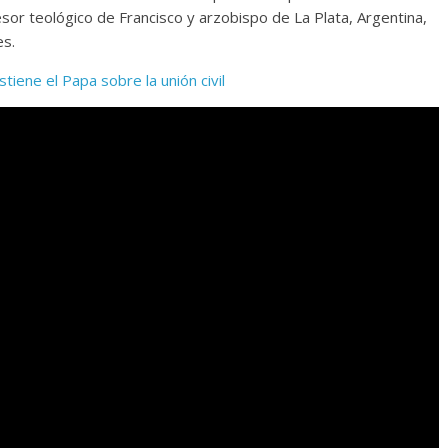
or teológico de Francisco y arzobispo de La Plata, Argentina,
es.
iene el Papa sobre la unión civil