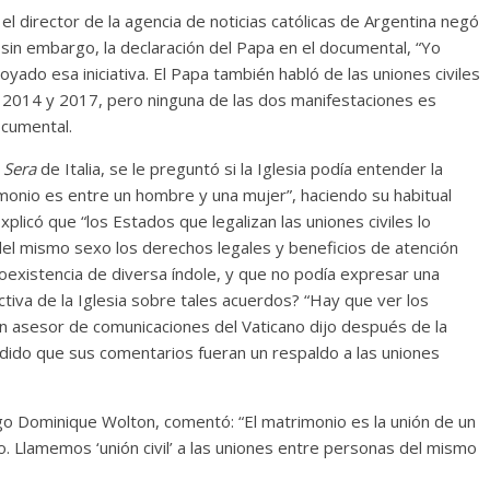
el director de la agencia de noticias católicas de Argentina negó
 sin embargo, la declaración del Papa en el documental, “Yo
yado esa iniciativa. El Papa también habló de las uniones civiles
 2014 y 2017, pero ninguna de las dos manifestaciones es
ocumental.
 Sera
de Italia, se le preguntó si la Iglesia podía entender la
trimonio es entre un hombre y una mujer”, haciendo su habitual
Explicó que “los Estados que legalizan las uniones civiles lo
 del mismo sexo los derechos legales y beneficios de atención
oexistencia de diversa índole, y que no podía expresar una
tiva de la Iglesia sobre tales acuerdos? “Hay que ver los
Un asesor de comunicaciones del Vaticano dijo después de la
dido que sus comentarios fueran un respaldo a las uniones
logo Dominique Wolton, comentó: “El matrimonio es la unión de un
. Llamemos ‘unión civil’ a las uniones entre personas del mismo