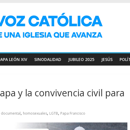
PAPA LEÓN XIV
SINODALIDAD
JUBILEO 2025
JESÚS
POLÍ
pa y la convivencia civil para
,
,
,
documental
homosexuales
LGTB
Papa Francisco