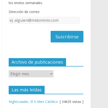
o
u
los envíos semanales.
o
b
Dirección de correo
k
e
Dirección
C
de
h
correo
a
n
n
el
Archivo de publicaciones
Las más leídas
Nightcrawler, El X-Men Católico
[ 34635 vistas ]