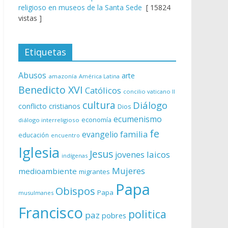
religioso en museos de la Santa Sede
[ 15824
vistas ]
Etiquetas
Abusos
arte
amazonía
América Latina
Benedicto XVI
Católicos
concilio vaticano II
cultura
Diálogo
conflicto
cristianos
Dios
ecumenismo
economía
diálogo interreligioso
fe
evangelio
familia
educación
encuentro
Iglesia
Jesus
laicos
jovenes
indígenas
Mujeres
medioambiente
migrantes
Papa
Obispos
Papa
musulmanes
Francisco
politica
paz
pobres