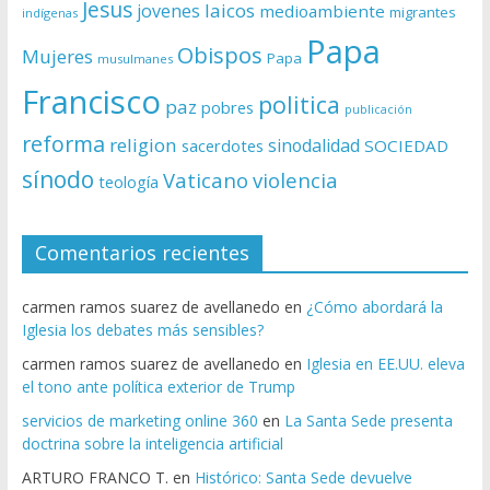
Jesus
laicos
jovenes
medioambiente
migrantes
indígenas
Papa
Obispos
Mujeres
Papa
musulmanes
Francisco
politica
paz
pobres
publicación
reforma
religion
sinodalidad
sacerdotes
SOCIEDAD
sínodo
Vaticano
violencia
teología
Comentarios recientes
carmen ramos suarez de avellanedo
en
¿Cómo abordará la
Iglesia los debates más sensibles?
carmen ramos suarez de avellanedo
en
Iglesia en EE.UU. eleva
el tono ante política exterior de Trump
servicios de marketing online 360
en
La Santa Sede presenta
doctrina sobre la inteligencia artificial
ARTURO FRANCO T.
en
Histórico: Santa Sede devuelve