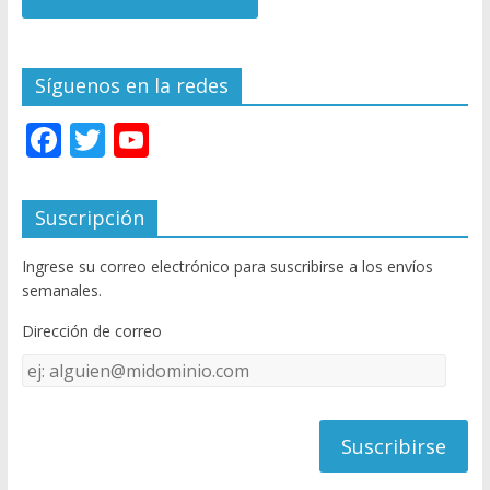
Síguenos en la redes
F
T
Y
ac
w
o
e
itt
u
Suscripción
b
er
T
Ingrese su correo electrónico para suscribirse a los envíos
o
u
semanales.
o
b
Dirección de correo
k
e
Dirección
C
de
h
correo
a
n