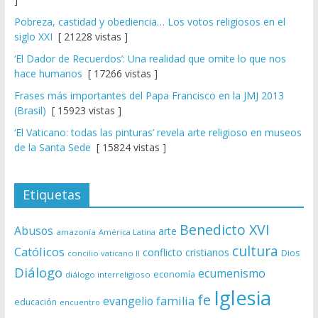
Pobreza, castidad y obediencia… Los votos religiosos en el
siglo XXI
[ 21228 vistas ]
‘El Dador de Recuerdos’: Una realidad que omite lo que nos
hace humanos
[ 17266 vistas ]
Frases más importantes del Papa Francisco en la JMJ 2013
(Brasil)
[ 15923 vistas ]
‘El Vaticano: todas las pinturas’ revela arte religioso en museos
de la Santa Sede
[ 15824 vistas ]
Etiquetas
Benedicto XVI
Abusos
arte
amazonía
América Latina
cultura
Católicos
conflicto
cristianos
Dios
concilio vaticano II
Diálogo
ecumenismo
economía
diálogo interreligioso
Iglesia
fe
evangelio
familia
educación
encuentro