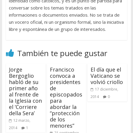
identidad como católicos, y es un punto de partida para
conversar sobre los temas tratados en las
informaciones o documentos enviados. No se trata de
un vocero oficial, ni un organismo formal, sino la iniciativa
libre y espontánea de un grupo de interesados.
También te puede gustar
Jorge
Francisco
El día que el
Bergoglio
convoca a
Vaticano se
habló de su
presidentes
volvió criollo
primer año
de
17 diciembre,
al frente de
episcopados
2014
0
la Iglesia con
para
el ‘Corriere
abordar la
della Sera’
“protección
de los
12 marzo,
menores”
2014
1
21 septiembre,