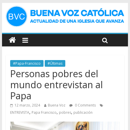
#Papa-Francisco
#Últimas
Personas pobres del
mundo entrevistan al
Papa
12 marzo, 2024
Buena Voz
0 Comments
,
,
,
ENTREVISTA
Papa Francisco
pobres
publicación