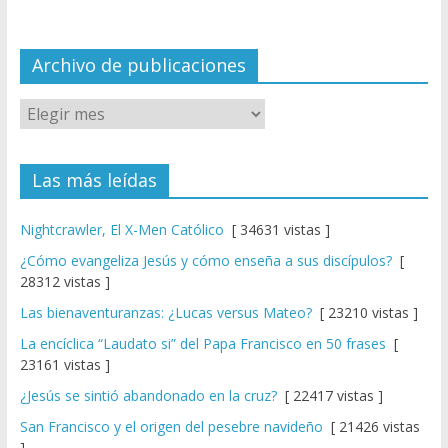
n
el
Archivo de publicaciones
Las más leídas
Nightcrawler, El X-Men Católico
[ 34631 vistas ]
¿Cómo evangeliza Jesús y cómo enseña a sus discípulos?
[
28312 vistas ]
Las bienaventuranzas: ¿Lucas versus Mateo?
[ 23210 vistas ]
La encíclica “Laudato si” del Papa Francisco en 50 frases
[
23161 vistas ]
¿Jesús se sintió abandonado en la cruz?
[ 22417 vistas ]
San Francisco y el origen del pesebre navideño
[ 21426 vistas
]