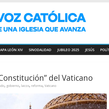
PAPA LEÓN XIV
SINODALIDAD
JUBILEO 2025
JESÚS
POLÍ
Constitución” del Vaticano
,
,
,
,
ado
gobierno
laicos
reforma
Vaticano