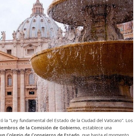
zó la “Ley fundamental del Estado de la Ciudad del Vaticano”. Los
miembros de la Comisión de Gobierno
, establece una
 un Colegio de Consejeros de Estado
, que hasta el momento