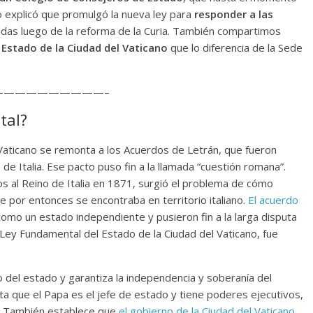
co explicó que promulgó la nueva ley para
responder a las
adas luego de la reforma de la Curia. También compartimos
 Estado de la Ciudad del Vaticano
que lo diferencia de la Sede
—————————–
tal?
l Vaticano se remonta a los Acuerdos de Letrán, que fueron
de Italia. Ese pacto puso fin a la llamada “cuestión romana”.
os al Reino de Italia en 1871, surgió el problema de cómo
e por entonces se encontraba en territorio italiano.
El acuerdo
omo un estado independiente y pusieron fin a la larga disputa
 La Ley Fundamental del Estado de la Ciudad del Vaticano, fue
o del estado y garantiza la independencia y soberanía del
eta que el Papa es el jefe de estado y tiene poderes ejecutivos,
ano. También establece que
el gobierno de la Ciudad del Vaticano