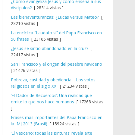
¿Cómo evangeliza Jesús y cómo enseña a sus
discípulos?
[ 28314 vistas ]
Las bienaventuranzas: ¿Lucas versus Mateo?
[
23210 vistas ]
La encíclica “Laudato si” del Papa Francisco en
50 frases
[ 23165 vistas ]
¿Jesús se sintió abandonado en la cruz?
[
22417 vistas ]
San Francisco y el origen del pesebre navideño
[ 21426 vistas ]
Pobreza, castidad y obediencia… Los votos
religiosos en el siglo XXI
[ 21234 vistas ]
‘El Dador de Recuerdos’: Una realidad que
omite lo que nos hace humanos
[ 17268 vistas
]
Frases más importantes del Papa Francisco en
la JMJ 2013 (Brasil)
[ 15924 vistas ]
‘El Vaticano: todas las pinturas’ revela arte