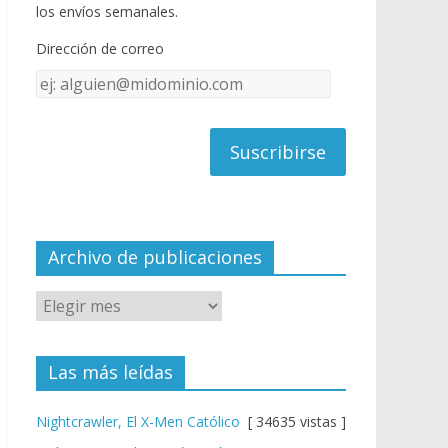
o
u
los envíos semanales.
o
b
Dirección de correo
k
e
Dirección
C
de
h
correo
a
n
n
el
Archivo de publicaciones
Las más leídas
Nightcrawler, El X-Men Católico
[ 34635 vistas ]