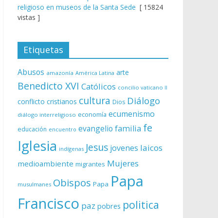
religioso en museos de la Santa Sede
[ 15824
vistas ]
Etiquetas
Abusos
arte
amazonía
América Latina
Benedicto XVI
Católicos
concilio vaticano II
cultura
Diálogo
conflicto
cristianos
Dios
ecumenismo
economía
diálogo interreligioso
fe
evangelio
familia
educación
encuentro
Iglesia
Jesus
laicos
jovenes
indígenas
Mujeres
medioambiente
migrantes
Papa
Obispos
Papa
musulmanes
Francisco
politica
paz
pobres