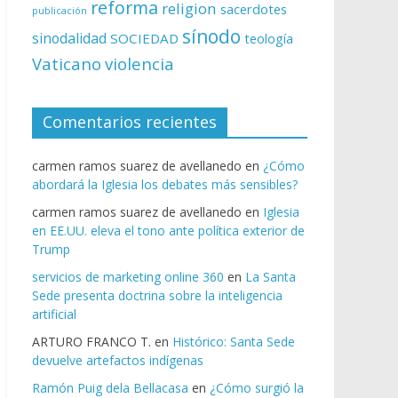
reforma
religion
sacerdotes
publicación
sínodo
sinodalidad
SOCIEDAD
teología
Vaticano
violencia
Comentarios recientes
carmen ramos suarez de avellanedo
en
¿Cómo
abordará la Iglesia los debates más sensibles?
carmen ramos suarez de avellanedo
en
Iglesia
en EE.UU. eleva el tono ante política exterior de
Trump
servicios de marketing online 360
en
La Santa
Sede presenta doctrina sobre la inteligencia
artificial
ARTURO FRANCO T.
en
Histórico: Santa Sede
devuelve artefactos indígenas
Ramón Puig dela Bellacasa
en
¿Cómo surgió la