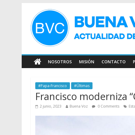
NOSOTROS
MISIÓN
CONTACTO
#Papa-Francisco
#Últimas
Francisco moderniza “
2 junio, 2023
Buena Voz
0 Comments
Est