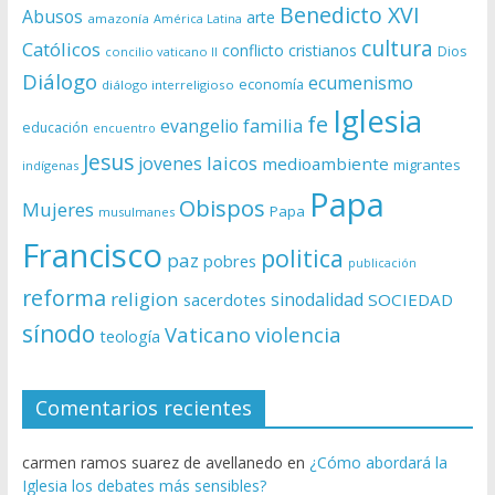
Benedicto XVI
Abusos
arte
amazonía
América Latina
cultura
Católicos
conflicto
cristianos
Dios
concilio vaticano II
Diálogo
ecumenismo
economía
diálogo interreligioso
Iglesia
fe
evangelio
familia
educación
encuentro
Jesus
laicos
jovenes
medioambiente
migrantes
indígenas
Papa
Obispos
Mujeres
Papa
musulmanes
Francisco
politica
paz
pobres
publicación
reforma
religion
sinodalidad
sacerdotes
SOCIEDAD
sínodo
Vaticano
violencia
teología
Comentarios recientes
carmen ramos suarez de avellanedo
en
¿Cómo abordará la
Iglesia los debates más sensibles?