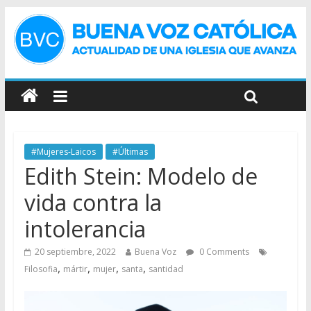
#Mujeres-Laicos
#Últimas
Edith Stein: Modelo de
vida contra la
intolerancia
20 septiembre, 2022
Buena Voz
0 Comments
,
,
,
,
Filosofia
mártir
mujer
santa
santidad