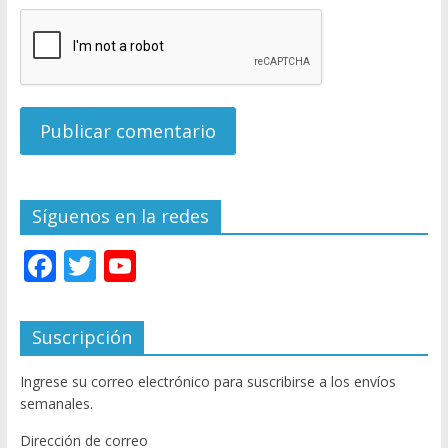
Síguenos en la redes
F
T
Y
ac
w
o
e
itt
u
Suscripción
b
er
T
Ingrese su correo electrónico para suscribirse a los envíos
o
u
semanales.
o
b
Dirección de correo