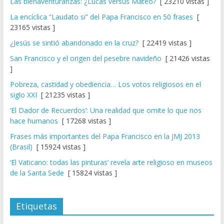
Las bienaventuranzas: ¿Lucas versus Mateo?
[ 23210 vistas ]
La encíclica “Laudato si” del Papa Francisco en 50 frases
[
23165 vistas ]
¿Jesús se sintió abandonado en la cruz?
[ 22419 vistas ]
San Francisco y el origen del pesebre navideño
[ 21426 vistas
]
Pobreza, castidad y obediencia… Los votos religiosos en el
siglo XXI
[ 21235 vistas ]
‘El Dador de Recuerdos’: Una realidad que omite lo que nos
hace humanos
[ 17268 vistas ]
Frases más importantes del Papa Francisco en la JMJ 2013
(Brasil)
[ 15924 vistas ]
‘El Vaticano: todas las pinturas’ revela arte religioso en museos
de la Santa Sede
[ 15824 vistas ]
Etiquetas