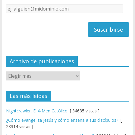
k
e
Dirección
C
de
h
correo
a
n
n
el
Archivo de publicaciones
Las más leídas
Nightcrawler, El X-Men Católico
[ 34635 vistas ]
¿Cómo evangeliza Jesús y cómo enseña a sus discípulos?
[
28314 vistas ]