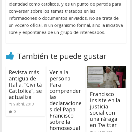
identidad como católicos, y es un punto de partida para
conversar sobre los temas tratados en las
informaciones o documentos enviados. No se trata de
un vocero oficial, ni un organismo formal, sino la iniciativa
libre y espontánea de un grupo de interesados.
También te puede gustar
Revista más
Ver a la
antigua de
persona.
Italia, “Civiltà
Para
Cattolica”, se
comprender
Francisco
actualiza
las
insiste en la
declaracione
9 abril, 2013
justicia
s del Papa
social con
0
Francisco
una ráfaga
sobre la
en Twitter
homosexuali