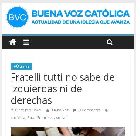
#Últimas
Fratelli tutti no sabe de
izquierdas ni de
derechas
6 octubre, 2021
Buena Voz
0 Comments
,
,
encíclica
Papa Francisco
social