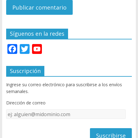
Síguenos en la redes
F
T
Y
ac
w
o
e
itt
u
Suscripción
b
er
T
Ingrese su correo electrónico para suscribirse a los envíos
o
u
semanales.
o
b
Dirección de correo
k
e
Dirección
C
de
h
correo
a