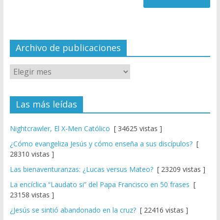
n
n
el
Archivo de publicaciones
Las más leídas
Nightcrawler, El X-Men Católico
[ 34625 vistas ]
¿Cómo evangeliza Jesús y cómo enseña a sus discípulos?
[
28310 vistas ]
Las bienaventuranzas: ¿Lucas versus Mateo?
[ 23209 vistas ]
La encíclica “Laudato si” del Papa Francisco en 50 frases
[
23158 vistas ]
¿Jesús se sintió abandonado en la cruz?
[ 22416 vistas ]