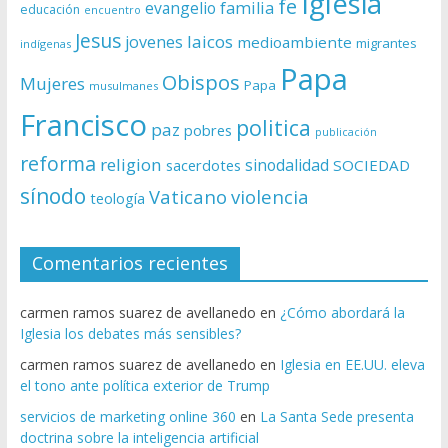
Iglesia
fe
evangelio
familia
educación
encuentro
Jesus
laicos
jovenes
medioambiente
migrantes
indígenas
Papa
Obispos
Mujeres
Papa
musulmanes
Francisco
politica
paz
pobres
publicación
reforma
religion
sinodalidad
sacerdotes
SOCIEDAD
sínodo
Vaticano
violencia
teología
Comentarios recientes
carmen ramos suarez de avellanedo
en
¿Cómo abordará la
Iglesia los debates más sensibles?
carmen ramos suarez de avellanedo
en
Iglesia en EE.UU. eleva
el tono ante política exterior de Trump
servicios de marketing online 360
en
La Santa Sede presenta
doctrina sobre la inteligencia artificial