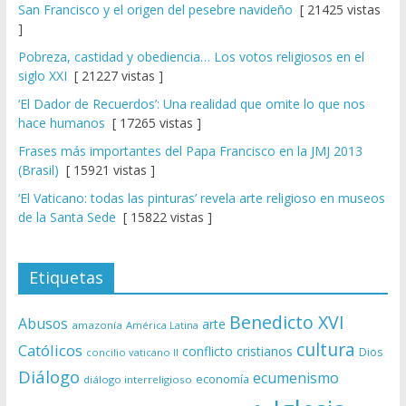
San Francisco y el origen del pesebre navideño
[ 21425 vistas
]
Pobreza, castidad y obediencia… Los votos religiosos en el
siglo XXI
[ 21227 vistas ]
‘El Dador de Recuerdos’: Una realidad que omite lo que nos
hace humanos
[ 17265 vistas ]
Frases más importantes del Papa Francisco en la JMJ 2013
(Brasil)
[ 15921 vistas ]
‘El Vaticano: todas las pinturas’ revela arte religioso en museos
de la Santa Sede
[ 15822 vistas ]
Etiquetas
Benedicto XVI
Abusos
arte
amazonía
América Latina
cultura
Católicos
conflicto
cristianos
Dios
concilio vaticano II
Diálogo
ecumenismo
economía
diálogo interreligioso