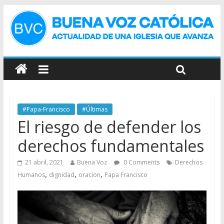
#Papa-Francisco
#Últimas
El riesgo de defender los
derechos fundamentales
21 abril, 2021
Buena Voz
0 Comments
Derechos
,
,
,
Humanos
dignidad
oracion
Papa Francisco