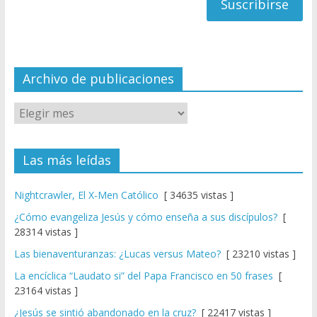
a
n
n
el
Archivo de publicaciones
Las más leídas
Nightcrawler, El X-Men Católico
[ 34635 vistas ]
¿Cómo evangeliza Jesús y cómo enseña a sus discípulos?
[
28314 vistas ]
Las bienaventuranzas: ¿Lucas versus Mateo?
[ 23210 vistas ]
La encíclica “Laudato si” del Papa Francisco en 50 frases
[
23164 vistas ]
¿Jesús se sintió abandonado en la cruz?
[ 22417 vistas ]