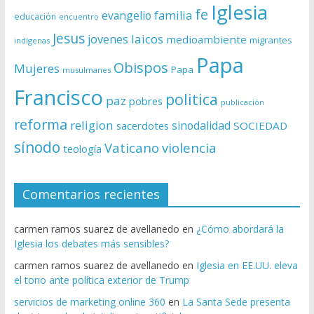
Iglesia
fe
evangelio
familia
educación
encuentro
Jesus
laicos
jovenes
medioambiente
migrantes
indígenas
Papa
Obispos
Mujeres
Papa
musulmanes
Francisco
politica
paz
pobres
publicación
reforma
religion
sinodalidad
sacerdotes
SOCIEDAD
sínodo
Vaticano
violencia
teología
Comentarios recientes
carmen ramos suarez de avellanedo
en
¿Cómo abordará la
Iglesia los debates más sensibles?
carmen ramos suarez de avellanedo
en
Iglesia en EE.UU. eleva
el tono ante política exterior de Trump
servicios de marketing online 360
en
La Santa Sede presenta