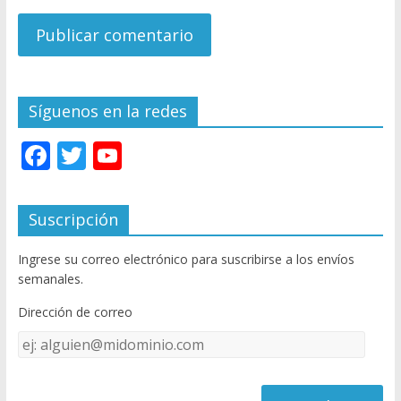
Síguenos en la redes
F
T
Y
ac
w
o
e
itt
u
Suscripción
b
er
T
Ingrese su correo electrónico para suscribirse a los envíos
o
u
semanales.
o
b
Dirección de correo
k
e
Dirección
C
de
h
correo