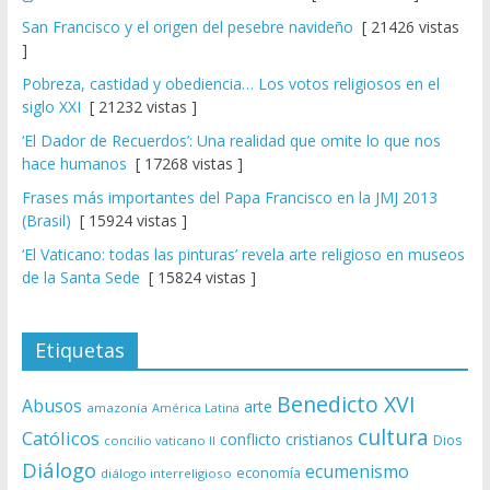
San Francisco y el origen del pesebre navideño
[ 21426 vistas
]
Pobreza, castidad y obediencia… Los votos religiosos en el
siglo XXI
[ 21232 vistas ]
‘El Dador de Recuerdos’: Una realidad que omite lo que nos
hace humanos
[ 17268 vistas ]
Frases más importantes del Papa Francisco en la JMJ 2013
(Brasil)
[ 15924 vistas ]
‘El Vaticano: todas las pinturas’ revela arte religioso en museos
de la Santa Sede
[ 15824 vistas ]
Etiquetas
Benedicto XVI
Abusos
arte
amazonía
América Latina
cultura
Católicos
conflicto
cristianos
Dios
concilio vaticano II
Diálogo
ecumenismo
economía
diálogo interreligioso