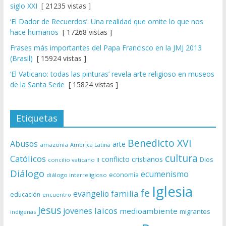
siglo XXI
[ 21235 vistas ]
‘El Dador de Recuerdos’: Una realidad que omite lo que nos
hace humanos
[ 17268 vistas ]
Frases más importantes del Papa Francisco en la JMJ 2013
(Brasil)
[ 15924 vistas ]
‘El Vaticano: todas las pinturas’ revela arte religioso en museos
de la Santa Sede
[ 15824 vistas ]
Etiquetas
Benedicto XVI
Abusos
arte
amazonía
América Latina
cultura
Católicos
conflicto
cristianos
Dios
concilio vaticano II
Diálogo
ecumenismo
economía
diálogo interreligioso
Iglesia
fe
evangelio
familia
educación
encuentro
Jesus
laicos
jovenes
medioambiente
migrantes
indígenas