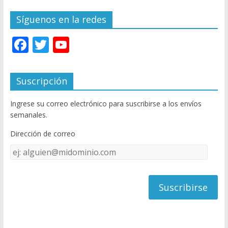
Síguenos en la redes
F
T
Y
ac
w
o
e
itt
u
Suscripción
b
er
T
Ingrese su correo electrónico para suscribirse a los envíos
o
u
semanales.
o
b
Dirección de correo
k
e
Dirección
C
de
h
correo
a
n
n