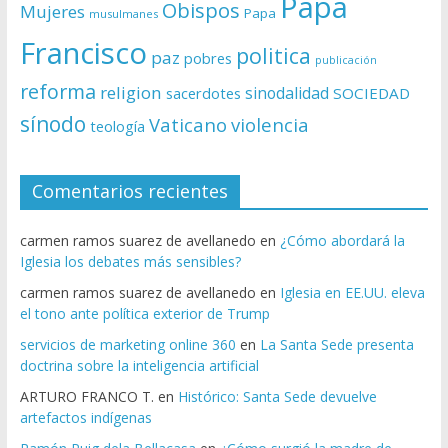
Papa
Obispos
Mujeres
Papa
musulmanes
Francisco
politica
paz
pobres
publicación
reforma
religion
sinodalidad
sacerdotes
SOCIEDAD
sínodo
Vaticano
violencia
teología
Comentarios recientes
carmen ramos suarez de avellanedo
en
¿Cómo abordará la
Iglesia los debates más sensibles?
carmen ramos suarez de avellanedo
en
Iglesia en EE.UU. eleva
el tono ante política exterior de Trump
servicios de marketing online 360
en
La Santa Sede presenta
doctrina sobre la inteligencia artificial
ARTURO FRANCO T.
en
Histórico: Santa Sede devuelve
artefactos indígenas