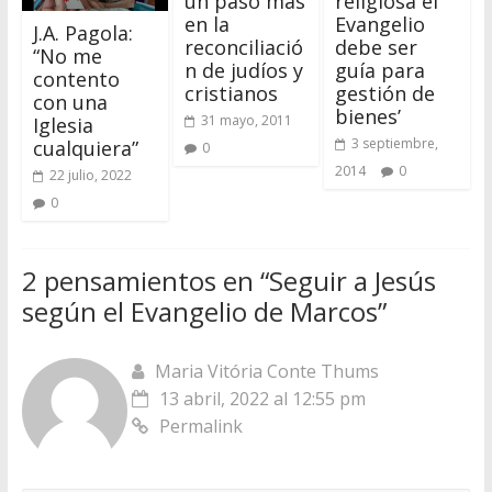
un paso más
religiosa el
en la
Evangelio
J.A. Pagola:
reconciliació
debe ser
“No me
n de judíos y
guía para
contento
cristianos
gestión de
con una
bienes’
31 mayo, 2011
Iglesia
3 septiembre,
cualquiera”
0
2014
0
22 julio, 2022
0
2 pensamientos en “
Seguir a Jesús
según el Evangelio de Marcos
”
Maria Vitória Conte Thums
13 abril, 2022 al 12:55 pm
Permalink