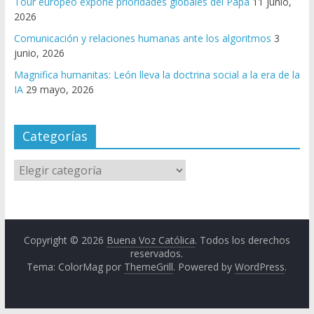
Tour europeo expone prioridades globales del Papa
11 junio,
2026
Comunicación y relaciones humanas ante los algoritmos
3
junio, 2026
Magnifica humanitas: León lleva la doctrina social a la era de la
IA
29 mayo, 2026
Categorías
Copyright © 2026
Buena Voz Católica
. Todos los derechos
reservados.
Tema: ColorMag por
ThemeGrill
. Powered by
WordPress
.