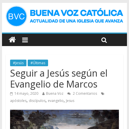
#Jesús
#Últimas
Seguir a Jesús según el
Evangelio de Marcos
14 mayo, 2020
Buena Voz
2 Comentarios
,
,
,
apóstoles
discípulos
evangelio
Jesus