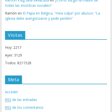
Ramón Puig dela Bellacasa
en
¿Cómo surgió la madre de
todas las encíclicas sociales?
Ramón
en
El Papa en Bélgica, “mea culpa” por abusos: “La
Iglesia debe avergonzarse y pedir perdón”
Visitas
Hoy: 2217
Ayer: 3129
Todos: 8211528
Meta
Acceder
RSS
de las entradas
RSS
de los comentarios