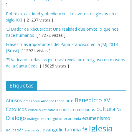
]
Pobreza, castidad y obediencia… Los votos religiosos en el
siglo XXI
[ 21237 vistas ]
‘El Dador de Recuerdos’: Una realidad que omite lo que nos
hace humanos
[ 17272 vistas ]
Frases más importantes del Papa Francisco en la JMJ 2013
(Brasil)
[ 15924 vistas ]
‘El Vaticano: todas las pinturas’ revela arte religioso en museos
de la Santa Sede
[ 15825 vistas ]
Etiquetas
Benedicto XVI
Abusos
arte
amazonía
América Latina
cultura
Católicos
conflicto
cristianos
Dios
concilio vaticano II
Diálogo
ecumenismo
economía
diálogo interreligioso
Iglesia
fe
evangelio
familia
educación
encuentro