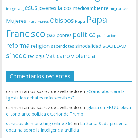
Jesus
laicos
jovenes
medioambiente
migrantes
indígenas
Papa
Obispos
Mujeres
Papa
musulmanes
Francisco
politica
paz
pobres
publicación
reforma
religion
sinodalidad
sacerdotes
SOCIEDAD
sínodo
Vaticano
violencia
teología
Comentarios recientes
carmen ramos suarez de avellanedo
en
¿Cómo abordará la
Iglesia los debates más sensibles?
carmen ramos suarez de avellanedo
en
Iglesia en EE.UU. eleva
el tono ante política exterior de Trump
servicios de marketing online 360
en
La Santa Sede presenta
doctrina sobre la inteligencia artificial