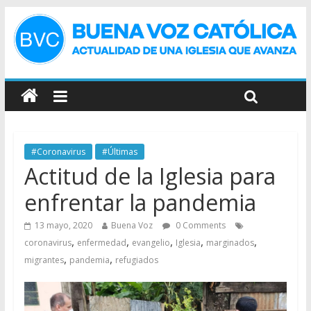
#Coronavirus
#Últimas
Actitud de la Iglesia para
enfrentar la pandemia
13 mayo, 2020
Buena Voz
0 Comments
,
,
,
,
,
coronavirus
enfermedad
evangelio
Iglesia
marginados
,
,
migrantes
pandemia
refugiados