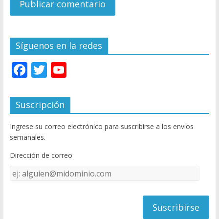
Síguenos en la redes
F
T
Y
ac
w
o
e
itt
u
Suscripción
b
er
T
Ingrese su correo electrónico para suscribirse a los envíos
o
u
semanales.
o
b
Dirección de correo
k
e
Dirección
C
de
h
correo
a