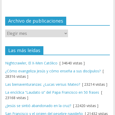
n
n
el
Archivo de publicaciones
Las más leídas
Nightcrawler, El X-Men Católico
[ 34640 vistas ]
¿Cómo evangeliza Jesús y cómo enseña a sus discípulos?
[
28316 vistas ]
Las bienaventuranzas: ¿Lucas versus Mateo?
[ 23214 vistas ]
La encíclica “Laudato si” del Papa Francisco en 50 frases
[
23168 vistas ]
¿Jesús se sintió abandonado en la cruz?
[ 22420 vistas ]
San Francisco y el origen del pesebre navideño
[ 21432 vistas