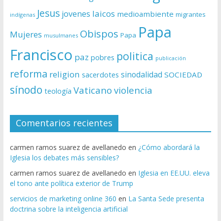
Jesus
laicos
jovenes
medioambiente
migrantes
indígenas
Papa
Obispos
Mujeres
Papa
musulmanes
Francisco
politica
paz
pobres
publicación
reforma
religion
sinodalidad
sacerdotes
SOCIEDAD
sínodo
Vaticano
violencia
teología
Comentarios recientes
carmen ramos suarez de avellanedo
en
¿Cómo abordará la
Iglesia los debates más sensibles?
carmen ramos suarez de avellanedo
en
Iglesia en EE.UU. eleva
el tono ante política exterior de Trump
servicios de marketing online 360
en
La Santa Sede presenta
doctrina sobre la inteligencia artificial