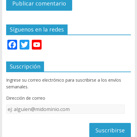
Síguenos en la redes
F
T
Y
ac
w
o
e
itt
u
Suscripción
b
er
T
Ingrese su correo electrónico para suscribirse a los envíos
o
u
semanales.
o
b
Dirección de correo
k
e
Dirección
C
de
h
correo
a