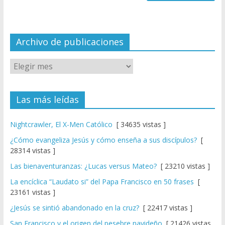
n
n
el
Archivo de publicaciones
Las más leídas
Nightcrawler, El X-Men Católico
[ 34635 vistas ]
¿Cómo evangeliza Jesús y cómo enseña a sus discípulos?
[
28314 vistas ]
Las bienaventuranzas: ¿Lucas versus Mateo?
[ 23210 vistas ]
La encíclica “Laudato si” del Papa Francisco en 50 frases
[
23161 vistas ]
¿Jesús se sintió abandonado en la cruz?
[ 22417 vistas ]
San Francisco y el origen del pesebre navideño
[ 21426 vistas