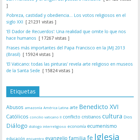
]
Pobreza, castidad y obediencia… Los votos religiosos en el
siglo XXI
[ 21231 vistas ]
‘El Dador de Recuerdos’: Una realidad que omite lo que nos
hace humanos
[ 17267 vistas ]
Frases más importantes del Papa Francisco en la JMJ 2013
(Brasil)
[ 15924 vistas ]
‘El Vaticano: todas las pinturas’ revela arte religioso en museos
de la Santa Sede
[ 15824 vistas ]
Etiquetas
Benedicto XVI
Abusos
arte
amazonía
América Latina
cultura
Católicos
conflicto
cristianos
Dios
concilio vaticano II
Diálogo
ecumenismo
economía
diálogo interreligioso
Iglesia
fe
evangelio
familia
educación
encuentro