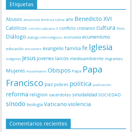
Etiquetas
Benedicto XVI
Abusos
arte
amazonía
América Latina
cultura
Católicos
conflicto
cristianos
Dios
concilio vaticano II
Diálogo
ecumenismo
economía
diálogo interreligioso
Iglesia
fe
evangelio
familia
educación
encuentro
Jesus
laicos
jovenes
medioambiente
migrantes
indígenas
Papa
Obispos
Mujeres
Papa
musulmanes
Francisco
politica
paz
pobres
publicación
reforma
religion
sinodalidad
sacerdotes
SOCIEDAD
sínodo
Vaticano
violencia
teología
Comentarios recientes