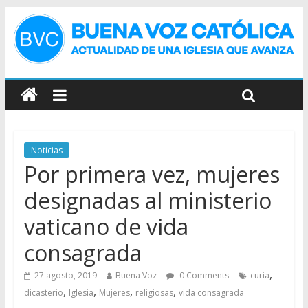
Noticias
Por primera vez, mujeres
designadas al ministerio
vaticano de vida
consagrada
,
27 agosto, 2019
Buena Voz
0 Comments
curia
,
,
,
,
dicasterio
Iglesia
Mujeres
religiosas
vida consagrada