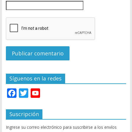
Síguenos en la redes
F
T
Y
ac
w
o
e
itt
u
Suscripción
b
er
T
Ingrese su correo electrónico para suscribirse a los envíos
o
u