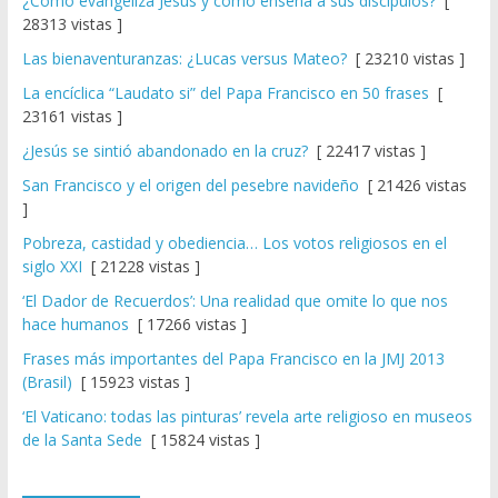
¿Cómo evangeliza Jesús y cómo enseña a sus discípulos?
[
28313 vistas ]
Las bienaventuranzas: ¿Lucas versus Mateo?
[ 23210 vistas ]
La encíclica “Laudato si” del Papa Francisco en 50 frases
[
23161 vistas ]
¿Jesús se sintió abandonado en la cruz?
[ 22417 vistas ]
San Francisco y el origen del pesebre navideño
[ 21426 vistas
]
Pobreza, castidad y obediencia… Los votos religiosos en el
siglo XXI
[ 21228 vistas ]
‘El Dador de Recuerdos’: Una realidad que omite lo que nos
hace humanos
[ 17266 vistas ]
Frases más importantes del Papa Francisco en la JMJ 2013
(Brasil)
[ 15923 vistas ]
‘El Vaticano: todas las pinturas’ revela arte religioso en museos
de la Santa Sede
[ 15824 vistas ]