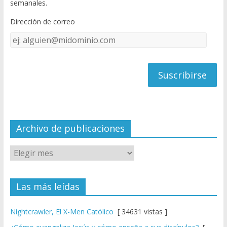
semanales.
o
b
Dirección de correo
k
e
Dirección
C
de
h
correo
a
n
n
el
Archivo de publicaciones
Las más leídas
Nightcrawler, El X-Men Católico
[ 34631 vistas ]