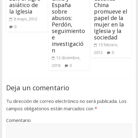
asiático de
España
China
la Iglesia
sobre
promueve el
abusos:
papel de la
8 mayo, 2012
Perdón,
mujer en la
0
seguimiento
Iglesia y la
e
sociedad
investigació
15 febrero,
n
2012
0
12 diciembre,
2018
0
Deja un comentario
Tu dirección de correo electrónico no será publicada.
Los
campos obligatorios están marcados con
*
Comentario