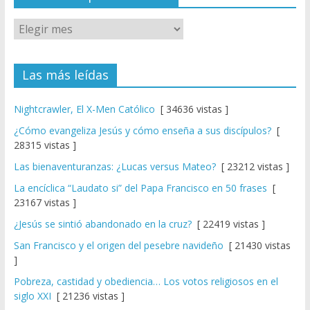
Las más leídas
Nightcrawler, El X-Men Católico
[ 34636 vistas ]
¿Cómo evangeliza Jesús y cómo enseña a sus discípulos?
[
28315 vistas ]
Las bienaventuranzas: ¿Lucas versus Mateo?
[ 23212 vistas ]
La encíclica “Laudato si” del Papa Francisco en 50 frases
[
23167 vistas ]
¿Jesús se sintió abandonado en la cruz?
[ 22419 vistas ]
San Francisco y el origen del pesebre navideño
[ 21430 vistas
]
Pobreza, castidad y obediencia… Los votos religiosos en el
siglo XXI
[ 21236 vistas ]