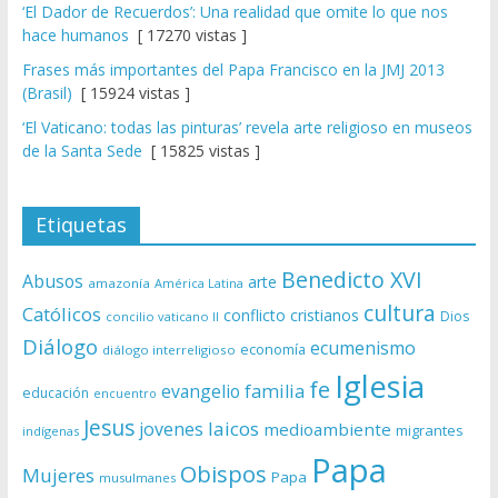
‘El Dador de Recuerdos’: Una realidad que omite lo que nos
hace humanos
[ 17270 vistas ]
Frases más importantes del Papa Francisco en la JMJ 2013
(Brasil)
[ 15924 vistas ]
‘El Vaticano: todas las pinturas’ revela arte religioso en museos
de la Santa Sede
[ 15825 vistas ]
Etiquetas
Benedicto XVI
Abusos
arte
amazonía
América Latina
cultura
Católicos
conflicto
cristianos
Dios
concilio vaticano II
Diálogo
ecumenismo
economía
diálogo interreligioso
Iglesia
fe
evangelio
familia
educación
encuentro
Jesus
laicos
jovenes
medioambiente
migrantes
indígenas
Papa
Obispos
Mujeres
Papa
musulmanes