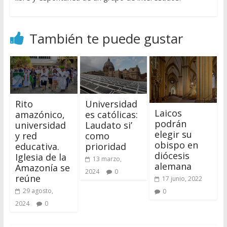
También te puede gustar
Rito
Universidad
Laicos
amazónico,
es católicas:
podrán
universidad
Laudato si’
elegir su
y red
como
obispo en
educativa.
prioridad
diócesis
Iglesia de la
13 marzo,
alemana
Amazonía se
2024
0
reúne
17 junio, 2022
29 agosto,
0
2024
0