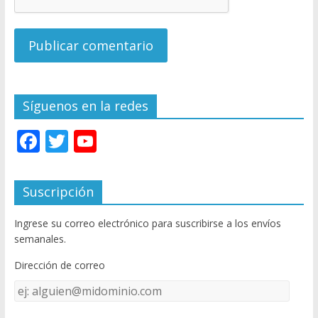
Síguenos en la redes
F
T
Y
ac
w
o
e
itt
u
Suscripción
b
er
T
Ingrese su correo electrónico para suscribirse a los envíos
o
u
semanales.
o
b
Dirección de correo
k
e
Dirección
C
de