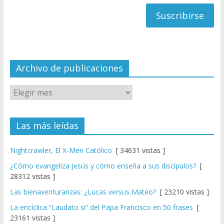
h
correo
a
n
n
el
Archivo de publicaciones
Las más leídas
Nightcrawler, El X-Men Católico
[ 34631 vistas ]
¿Cómo evangeliza Jesús y cómo enseña a sus discípulos?
[
28312 vistas ]
Las bienaventuranzas: ¿Lucas versus Mateo?
[ 23210 vistas ]
La encíclica “Laudato si” del Papa Francisco en 50 frases
[
23161 vistas ]