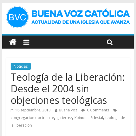
Noticias
Teología de la Liberación:
Desde el 2004 sin
objeciones teológicas
18 septiembre, 2013
Buena Voz
0 Comments
,
,
,
congregación doctrina fe
gutierrez
Koinonía Eclesial
teologia de
la liberacion