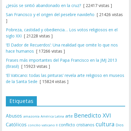
¿Jesús se sintió abandonado en la cruz?
[ 22417 vistas ]
San Francisco y el origen del pesebre navideño
[ 21426 vistas
]
Pobreza, castidad y obediencia… Los votos religiosos en el
siglo XXI
[ 21228 vistas ]
‘El Dador de Recuerdos’: Una realidad que omite lo que nos
hace humanos
[ 17266 vistas ]
Frases más importantes del Papa Francisco en la JMJ 2013
(Brasil)
[ 15923 vistas ]
‘El Vaticano: todas las pinturas’ revela arte religioso en museos
de la Santa Sede
[ 15824 vistas ]
Etiquetas
Benedicto XVI
Abusos
arte
amazonía
América Latina
cultura
Católicos
conflicto
cristianos
Dios
concilio vaticano II