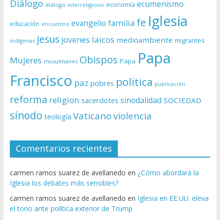
Diálogo
ecumenismo
economía
diálogo interreligioso
Iglesia
fe
evangelio
familia
educación
encuentro
Jesus
laicos
jovenes
medioambiente
migrantes
indígenas
Papa
Obispos
Mujeres
Papa
musulmanes
Francisco
politica
paz
pobres
publicación
reforma
religion
sinodalidad
sacerdotes
SOCIEDAD
sínodo
Vaticano
violencia
teología
Comentarios recientes
carmen ramos suarez de avellanedo
en
¿Cómo abordará la
Iglesia los debates más sensibles?
carmen ramos suarez de avellanedo
en
Iglesia en EE.UU. eleva
el tono ante política exterior de Trump