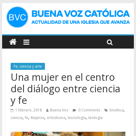
Fe, ciencia y arte
Una mujer en el centro
del diálogo entre ciencia
y fe
,
1 febrero, 2018
Buena Voz
0 Comments
bioética
,
,
,
,
,
ciencia
fe
Mujeres
ortodoxos
tecnología
teología