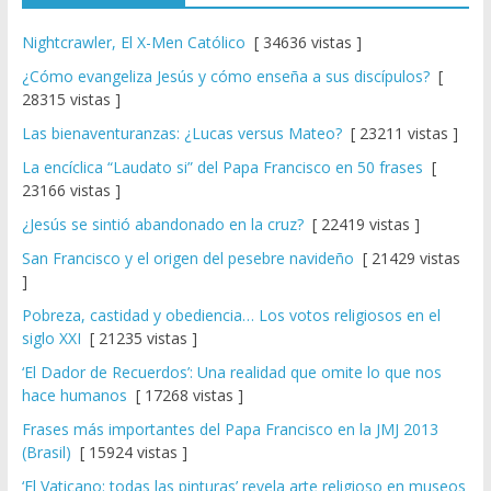
Nightcrawler, El X-Men Católico
[ 34636 vistas ]
¿Cómo evangeliza Jesús y cómo enseña a sus discípulos?
[
28315 vistas ]
Las bienaventuranzas: ¿Lucas versus Mateo?
[ 23211 vistas ]
La encíclica “Laudato si” del Papa Francisco en 50 frases
[
23166 vistas ]
¿Jesús se sintió abandonado en la cruz?
[ 22419 vistas ]
San Francisco y el origen del pesebre navideño
[ 21429 vistas
]
Pobreza, castidad y obediencia… Los votos religiosos en el
siglo XXI
[ 21235 vistas ]
‘El Dador de Recuerdos’: Una realidad que omite lo que nos
hace humanos
[ 17268 vistas ]
Frases más importantes del Papa Francisco en la JMJ 2013
(Brasil)
[ 15924 vistas ]
‘El Vaticano: todas las pinturas’ revela arte religioso en museos