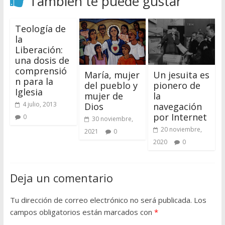
También te puede gustar
Teología de
la
Liberación:
una dosis de
comprensió
María, mujer
Un jesuita es
n para la
del pueblo y
pionero de
Iglesia
mujer de
la
4 julio, 2013
Dios
navegación
por Internet
0
30 noviembre,
20 noviembre,
2021
0
2020
0
Deja un comentario
Tu dirección de correo electrónico no será publicada.
Los
campos obligatorios están marcados con
*