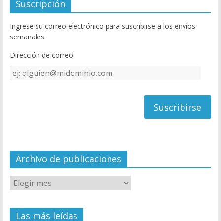
e
itt
u
Suscripción
b
er
T
Ingrese su correo electrónico para suscribirse a los envíos
o
u
semanales.
o
b
Dirección de correo
k
e
Dirección
C
de
h
correo
a
n
n
el
Archivo de publicaciones
Las más leídas