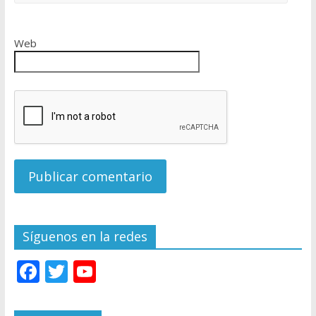
Web
Síguenos en la redes
F
T
Y
ac
w
o