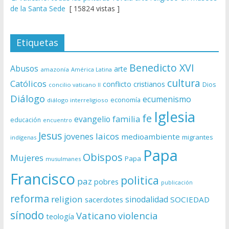
de la Santa Sede
[ 15824 vistas ]
Etiquetas
Benedicto XVI
Abusos
arte
amazonía
América Latina
cultura
Católicos
conflicto
cristianos
Dios
concilio vaticano II
Diálogo
ecumenismo
economía
diálogo interreligioso
Iglesia
fe
evangelio
familia
educación
encuentro
Jesus
laicos
jovenes
medioambiente
migrantes
indígenas
Papa
Obispos
Mujeres
Papa
musulmanes
Francisco
politica
paz
pobres
publicación
reforma
religion
sinodalidad
sacerdotes
SOCIEDAD
sínodo
Vaticano
violencia
teología