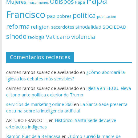
Papa
Obispos
Mujeres
Papa
musulmanes
Francisco
politica
paz
pobres
publicación
reforma
religion
sinodalidad
sacerdotes
SOCIEDAD
sínodo
Vaticano
violencia
teología
Comentarios recientes
carmen ramos suarez de avellanedo
en
¿Cómo abordará la
Iglesia los debates más sensibles?
carmen ramos suarez de avellanedo
en
Iglesia en EE.UU. eleva
el tono ante política exterior de Trump
servicios de marketing online 360
en
La Santa Sede presenta
doctrina sobre la inteligencia artificial
ARTURO FRANCO T.
en
Histórico: Santa Sede devuelve
artefactos indígenas
Ramón Puig dela Bellacasa
en
¿Cómo surgió la madre de