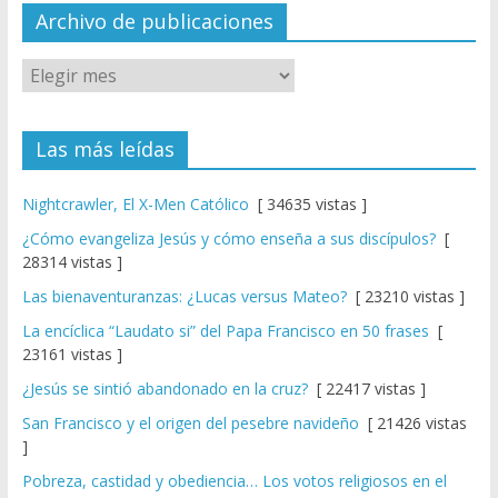
el
Archivo de publicaciones
Las más leídas
Nightcrawler, El X-Men Católico
[ 34635 vistas ]
¿Cómo evangeliza Jesús y cómo enseña a sus discípulos?
[
28314 vistas ]
Las bienaventuranzas: ¿Lucas versus Mateo?
[ 23210 vistas ]
La encíclica “Laudato si” del Papa Francisco en 50 frases
[
23161 vistas ]
¿Jesús se sintió abandonado en la cruz?
[ 22417 vistas ]
San Francisco y el origen del pesebre navideño
[ 21426 vistas
]
Pobreza, castidad y obediencia… Los votos religiosos en el