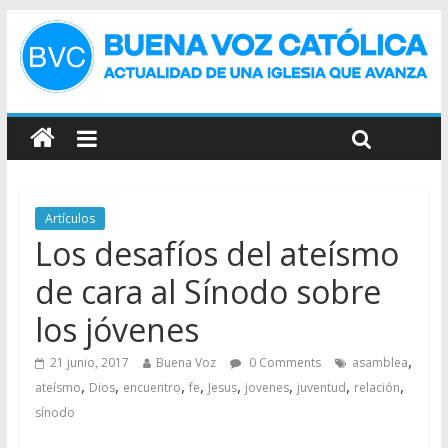
Artículos
Los desafíos del ateísmo
de cara al Sínodo sobre
los jóvenes
,
21 junio, 2017
Buena Voz
0 Comments
asamblea
,
,
,
,
,
,
,
,
ateísmo
Dios
encuentro
fe
Jesus
jovenes
juventud
relación
sínodo