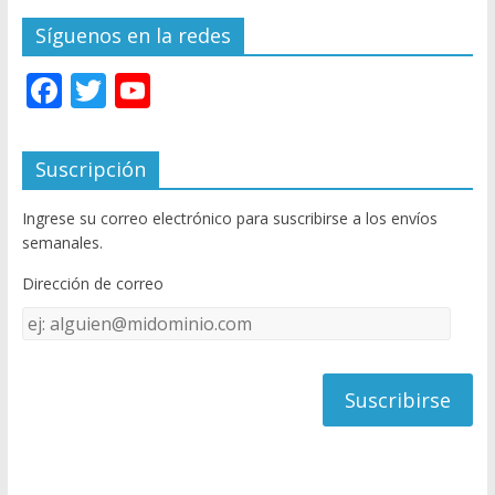
Síguenos en la redes
F
T
Y
ac
w
o
e
itt
u
Suscripción
b
er
T
Ingrese su correo electrónico para suscribirse a los envíos
o
u
semanales.
o
b
Dirección de correo
k
e
Dirección
C
de
h
correo
a
n
n