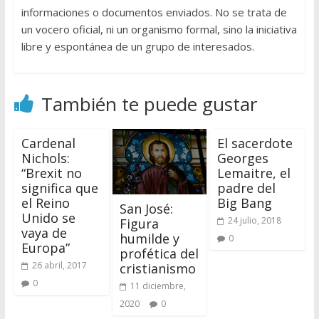
informaciones o documentos enviados. No se trata de
un vocero oficial, ni un organismo formal, sino la iniciativa
libre y espontánea de un grupo de interesados.
También te puede gustar
Cardenal
El sacerdote
Nichols:
Georges
“Brexit no
Lemaitre, el
significa que
padre del
el Reino
Big Bang
San José:
Unido se
24 julio, 2018
Figura
vaya de
humilde y
0
Europa”
profética del
26 abril, 2017
cristianismo
0
11 diciembre,
2020
0