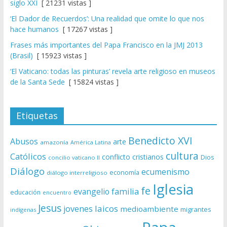
siglo XXI
[ 21231 vistas ]
‘El Dador de Recuerdos’: Una realidad que omite lo que nos
hace humanos
[ 17267 vistas ]
Frases más importantes del Papa Francisco en la JMJ 2013
(Brasil)
[ 15923 vistas ]
‘El Vaticano: todas las pinturas’ revela arte religioso en museos
de la Santa Sede
[ 15824 vistas ]
Etiquetas
Benedicto XVI
Abusos
arte
amazonía
América Latina
cultura
Católicos
conflicto
cristianos
Dios
concilio vaticano II
Diálogo
ecumenismo
economía
diálogo interreligioso
Iglesia
fe
evangelio
familia
educación
encuentro
Jesus
laicos
jovenes
medioambiente
migrantes
indígenas