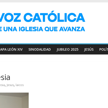
PAPA LEÓN XIV
SINODALIDAD
JUBILEO 2025
JESÚS
POLÍ
esia
,
,
esia
Jesus
laicos