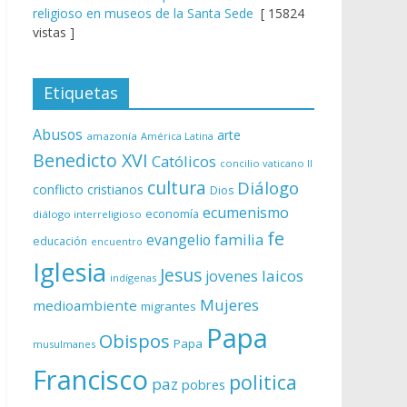
religioso en museos de la Santa Sede
[ 15824
vistas ]
Etiquetas
Abusos
arte
amazonía
América Latina
Benedicto XVI
Católicos
concilio vaticano II
cultura
Diálogo
conflicto
cristianos
Dios
ecumenismo
economía
diálogo interreligioso
fe
evangelio
familia
educación
encuentro
Iglesia
Jesus
laicos
jovenes
indígenas
Mujeres
medioambiente
migrantes
Papa
Obispos
Papa
musulmanes
Francisco
politica
paz
pobres