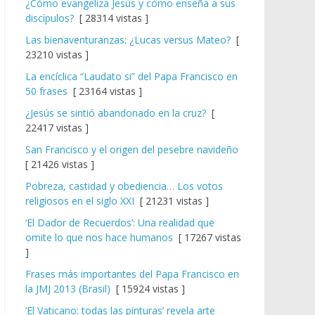
¿Cómo evangeliza Jesús y cómo enseña a sus
discípulos?
[ 28314 vistas ]
Las bienaventuranzas: ¿Lucas versus Mateo?
[
23210 vistas ]
La encíclica “Laudato si” del Papa Francisco en
50 frases
[ 23164 vistas ]
¿Jesús se sintió abandonado en la cruz?
[
22417 vistas ]
San Francisco y el origen del pesebre navideño
[ 21426 vistas ]
Pobreza, castidad y obediencia… Los votos
religiosos en el siglo XXI
[ 21231 vistas ]
‘El Dador de Recuerdos’: Una realidad que
omite lo que nos hace humanos
[ 17267 vistas
]
Frases más importantes del Papa Francisco en
la JMJ 2013 (Brasil)
[ 15924 vistas ]
‘El Vaticano: todas las pinturas’ revela arte