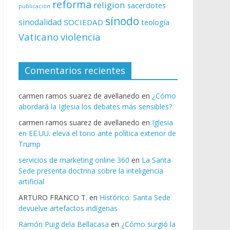
reforma
religion
sacerdotes
publicación
sínodo
sinodalidad
SOCIEDAD
teología
Vaticano
violencia
Comentarios recientes
carmen ramos suarez de avellanedo
en
¿Cómo
abordará la Iglesia los debates más sensibles?
carmen ramos suarez de avellanedo
en
Iglesia
en EE.UU. eleva el tono ante política exterior de
Trump
servicios de marketing online 360
en
La Santa
Sede presenta doctrina sobre la inteligencia
artificial
ARTURO FRANCO T.
en
Histórico: Santa Sede
devuelve artefactos indígenas
Ramón Puig dela Bellacasa
en
¿Cómo surgió la