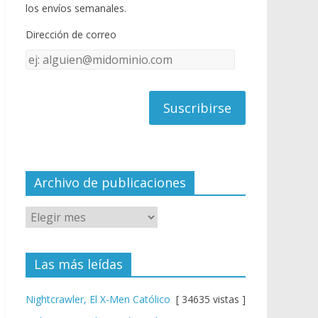
o
u
los envíos semanales.
o
b
Dirección de correo
k
e
Dirección
C
de
h
correo
a
n
n
el
Archivo de publicaciones
Las más leídas
Nightcrawler, El X-Men Católico
[ 34635 vistas ]