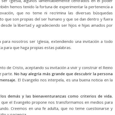
 ser Iglesia, algunos lamentablemente centrados en el poder
también hemos tenido la fortuna de experimentar la pertenencia a
ovación, que no teme ni recrimina las diversas búsquedas
nto que son propias del ser humano y que se dan dentro y fuera
, desde la libertad y agradeciendo ser hijos e hijas amados por
para nosotros ser Iglesia, extendiendo una invitación a todo
ta para que haga propias estas palabras.
ento de Cristo, aceptando su invitación a vivir y construir el Reino
e parte.
No hay alegría más grande que descubrir la persona
 mensaje.
El Evangelio nos interpela, es una buena noticia en la
os demás y las bienaventuranzas como criterios de vida.
o que el Evangelio propone nos transformamos en medios para
 mundo. Creemos en una fe adulta, que no teme cuestionarse y
iño y paciencia.