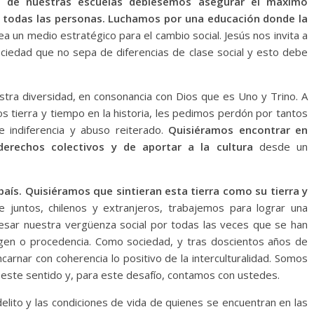
 de nuestras escuelas debiésemos asegurar el máximo
de todas las personas. Luchamos por una educación donde la
a un medio estratégico para el cambio social. Jesús nos invita a
ociedad que no sepa de diferencias de clase social y esto debe
stra diversidad, en consonancia con Dios que es Uno y Trino. A
s tierra y tiempo en la historia, les pedimos perdón por tantos
e indiferencia y abuso reiterado.
Quisiéramos encontrar en
erechos colectivos y de aportar a la cultura
desde un
país. Quisiéramos que sintieran esta tierra como su tierra y
e juntos, chilenos y extranjeros, trabajemos para lograr una
sar nuestra vergüenza social por todas las veces que se han
igen o procedencia. Como sociedad, y tras doscientos años de
arnar con coherencia lo positivo de la interculturalidad. Somos
este sentido y, para este desafío, contamos con ustedes.
elito y las condiciones de vida de quienes se encuentran en las