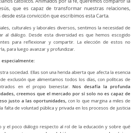
anos católicos. Animados por la fe, queremos compartir la
esús, que es capaz de transformar nuestras relaciones,
s desde esta convicción que escribimos esta Carta.
iales, culturales y laborales diversos, sentimos la necesidad de
tar al diálogo. Desde esta diversidad es que hemos escogido
es para reflexionar y compartir. La elección de estos no
rla, para luego avanzar y profundizar.
an especialmente:
stra sociedad. Ellas son una herida abierta que afecta la esencia
 de exclusión que alimentamos todos los días, con políticas de
ntrados en el propio bienestar.
Nos desafía la profunda
iudades, creemos que el mercado por sí solo no es capaz de
eso justo a las oportunidades,
con lo que margina a miles de
 la falta de voluntad pública y privada en los procesos de justicia
 y el poco diálogo respecto al rol de la educación y sobre qué