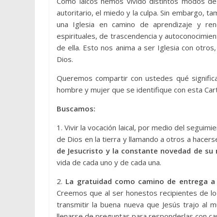
Como laicos hemos vivido distintos modos de
autoritario, el miedo y la culpa. Sin embargo, 
una Iglesia en camino de aprendizaje y ren
espirituales, de trascendencia y autoconocimie
de ella. Esto nos anima a ser Iglesia con otros
Dios.
Queremos compartir con ustedes qué significa 
hombre y mujer que se identifique con esta Car
Buscamos:
1. Vivir la vocación laical, por medio del seguimi
de Dios en la tierra y llamando a otros a hacers
de Jesucristo y la constante novedad de su
vida de cada uno y de cada una.
2.
La gratuidad como camino de entrega a l
Creemos que al ser honestos recipientes de l
transmitir la buena nueva que Jesús trajo al
llenarse de preguntas para responderlas con car