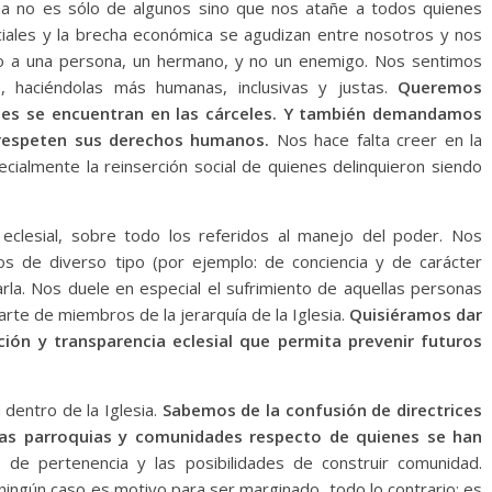
a no es sólo de algunos sino que nos atañe a todos quienes
iales y la brecha económica se agudizan entre nosotros y nos
tro a una persona, un hermano, y no un enemigo. Nos sentimos
s, haciéndolas más humanas, inclusivas y justas.
Queremos
nes se encuentran en las cárceles. Y también demandamos
e respeten sus derechos humanos.
Nos hace falta creer en la
pecialmente la reinserción social de quienes delinquieron siendo
 eclesial, sobre todo los referidos al manejo del poder. Nos
 de diverso tipo (por ejemplo: de conciencia y de carácter
rla. Nos duele en especial el sufrimiento de aquellas personas
rte de miembros de la jerarquía de la Iglesia.
Quisiéramos dar
ión y transparencia eclesial que permita prevenir futuros
 dentro de la Iglesia.
Sabemos de la confusión de directrices
ras parroquias y comunidades respecto de quienes se han
o de pertenencia y las posibilidades de construir comunidad.
 ningún caso es motivo para ser marginado, todo lo contrario: es