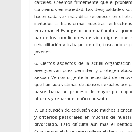
cárceles. Creemos firmemente que el problem
convivimos en sociedad. Las desigualdades soc
hacen cada vez más difícil reconocer en el o
invitados a transformar nuestras estructura
encarnar el Evangelio acompañando a quie
para ellos condiciones de vida dignas qu
rehabilitación y trabajar por ella, buscando es
jóvenes.
6. Ciertos aspectos de la actual organización
avergüenzan pues permiten y protegen abusos
sexual). Vemos urgente la necesidad de renova
que han sido víctimas de abusos sexuales por pa
pasos hacia un proceso de mayor participac
abusos y reparar el daño causado.
7. La situación de exclusión que muchos sienten
y criterios pastorales en muchas de nuest
divorciado.
Esto dificulta aun más el sentid
Conocemos el dolor que conlleva el divorcio. En