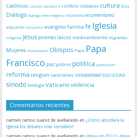
cultura
Católicos
conflicto
cristianos
Dios
concilio vaticano II
Diálogo
ecumenismo
economía
diálogo interreligioso
Iglesia
fe
evangelio
familia
educación
encuentro
Jesus
laicos
jovenes
medioambiente
migrantes
indígenas
Papa
Obispos
Mujeres
Papa
musulmanes
Francisco
politica
paz
pobres
publicación
reforma
religion
sinodalidad
sacerdotes
SOCIEDAD
sínodo
Vaticano
violencia
teología
Comentarios recientes
carmen ramos suarez de avellanedo
en
¿Cómo abordará la
Iglesia los debates más sensibles?
carmen ramos suarez de avellanedo
en
Iglesia en EE.UU. eleva