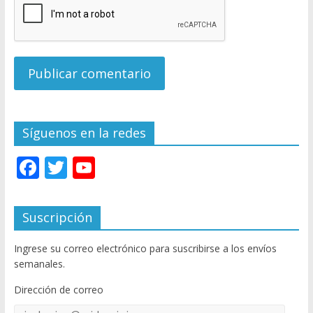
Síguenos en la redes
F
T
Y
ac
w
o
e
itt
u
Suscripción
b
er
T
Ingrese su correo electrónico para suscribirse a los envíos
o
u
semanales.
o
b
Dirección de correo
k
e
Dirección