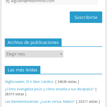
C
de
h
correo
a
n
n
el
Archivo de publicaciones
Las más leídas
Nightcrawler, El X-Men Católico
[ 34636 vistas ]
¿Cómo evangeliza Jesús y cómo enseña a sus discípulos?
[
28315 vistas ]
Las bienaventuranzas: ¿Lucas versus Mateo?
[ 23211 vistas ]