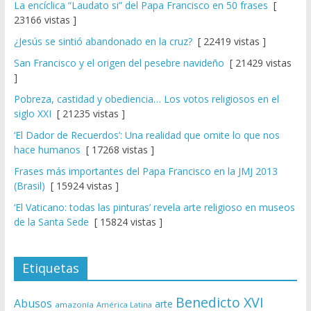
La encíclica “Laudato si” del Papa Francisco en 50 frases
[
23166 vistas ]
¿Jesús se sintió abandonado en la cruz?
[ 22419 vistas ]
San Francisco y el origen del pesebre navideño
[ 21429 vistas
]
Pobreza, castidad y obediencia… Los votos religiosos en el
siglo XXI
[ 21235 vistas ]
‘El Dador de Recuerdos’: Una realidad que omite lo que nos
hace humanos
[ 17268 vistas ]
Frases más importantes del Papa Francisco en la JMJ 2013
(Brasil)
[ 15924 vistas ]
‘El Vaticano: todas las pinturas’ revela arte religioso en museos
de la Santa Sede
[ 15824 vistas ]
Etiquetas
Benedicto XVI
Abusos
arte
amazonía
América Latina