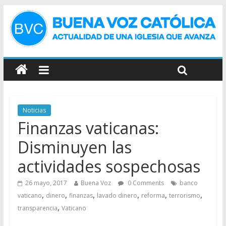
Noticias
Finanzas vaticanas:
Disminuyen las
actividades sospechosas
26 mayo, 2017
Buena Voz
0 Comments
banco
,
,
,
,
,
,
vaticano
dinero
finanzas
lavado dinero
reforma
terrorismo
,
transparencia
Vaticano