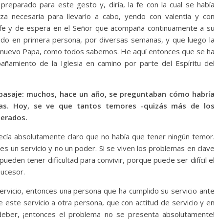
 preparado para este gesto y, diría, la fe con la cual se había
za necesaria para llevarlo a cabo, yendo con valentía y con
 fe y de espera en el Señor que acompaña continuamente a su
ivido en primera persona, por diversas semanas, y que luego la
 del nuevo Papa, como todos sabemos. He aquí entonces que se ha
ñamiento de la Iglesia en camino por parte del Espíritu del
 pasaje: muchos, hace un año, se preguntaban cómo habría
apas. Hoy, se ve que tantos temores -quizás más de los
gerados.
recía absolutamente claro que no había que tener ningún temor.
s un servicio y no un poder. Si se viven los problemas en clave
eden tener dificultad para convivir, porque puede ser difícil el
sucesor.
ervicio, entonces una persona que ha cumplido su servicio ante
e este servicio a otra persona, que con actitud de servicio y en
e deber, ¡entonces el problema no se presenta absolutamente!