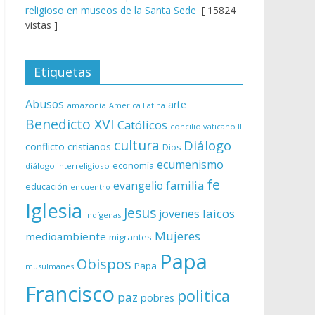
religioso en museos de la Santa Sede
[ 15824
vistas ]
Etiquetas
Abusos
arte
amazonía
América Latina
Benedicto XVI
Católicos
concilio vaticano II
cultura
Diálogo
conflicto
cristianos
Dios
ecumenismo
economía
diálogo interreligioso
fe
evangelio
familia
educación
encuentro
Iglesia
Jesus
laicos
jovenes
indígenas
Mujeres
medioambiente
migrantes
Papa
Obispos
Papa
musulmanes
Francisco
politica
paz
pobres