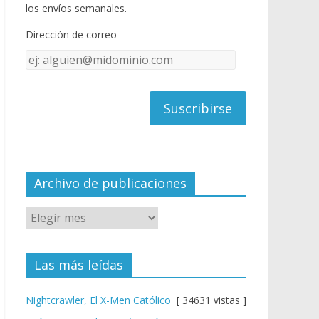
o
u
los envíos semanales.
o
b
Dirección de correo
k
e
Dirección
C
de
h
correo
a
n
n
el
Archivo de publicaciones
Las más leídas
Nightcrawler, El X-Men Católico
[ 34631 vistas ]