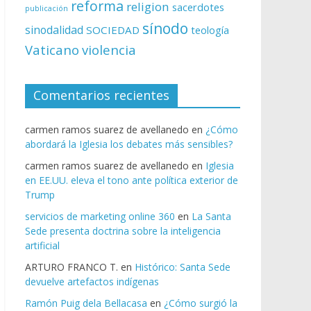
reforma
religion
sacerdotes
publicación
sínodo
sinodalidad
SOCIEDAD
teología
Vaticano
violencia
Comentarios recientes
carmen ramos suarez de avellanedo
en
¿Cómo
abordará la Iglesia los debates más sensibles?
carmen ramos suarez de avellanedo
en
Iglesia
en EE.UU. eleva el tono ante política exterior de
Trump
servicios de marketing online 360
en
La Santa
Sede presenta doctrina sobre la inteligencia
artificial
ARTURO FRANCO T.
en
Histórico: Santa Sede
devuelve artefactos indígenas
Ramón Puig dela Bellacasa
en
¿Cómo surgió la