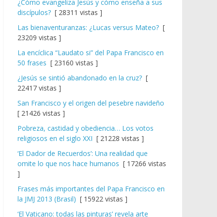
¿Cómo evangeliza Jesús y cómo enseña a sus
discípulos?
[ 28311 vistas ]
Las bienaventuranzas: ¿Lucas versus Mateo?
[
23209 vistas ]
La encíclica “Laudato si” del Papa Francisco en
50 frases
[ 23160 vistas ]
¿Jesús se sintió abandonado en la cruz?
[
22417 vistas ]
San Francisco y el origen del pesebre navideño
[ 21426 vistas ]
Pobreza, castidad y obediencia… Los votos
religiosos en el siglo XXI
[ 21228 vistas ]
‘El Dador de Recuerdos’: Una realidad que
omite lo que nos hace humanos
[ 17266 vistas
]
Frases más importantes del Papa Francisco en
la JMJ 2013 (Brasil)
[ 15922 vistas ]
‘El Vaticano: todas las pinturas’ revela arte